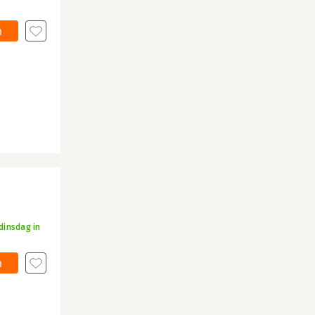
n
dinsdag in
n