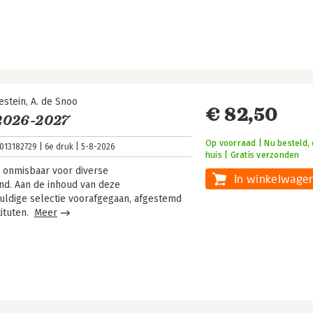
estein
A. de Snoo
€ 82,50
2026-2027
Op voorraad | Nu besteld, 
013182729
6e druk
5-8-2026
huis | Gratis verzonden
 onmisbaar voor diverse
In winkelwage
nd. Aan de inhoud van deze
uldige selectie voorafgegaan, afgestemd
tituten.
Meer