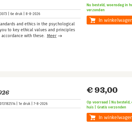
Nu besteld, woensdag in hu
verzonden
3073
6e druk
8-8-2026
In winkelwage
standards and ethics in the psychological
you to key ethical values and principles
n accordance with these.
Meer
€ 93,00
026
Op voorraad | Nu besteld, 
013182514
1e druk
7-8-2026
huis | Gratis verzonden
In winkelwage