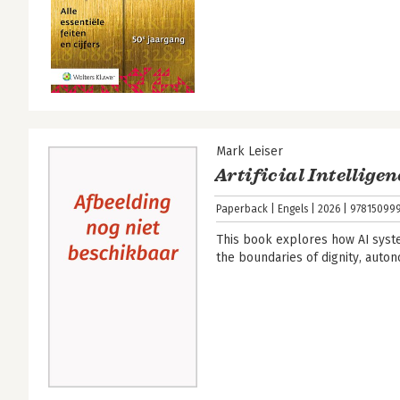
Mark Leiser
Artificial Intellige
Paperback
Engels
2026
97815099
This book explores how AI syst
the boundaries of dignity, aut