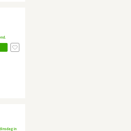
end.
dinsdag in