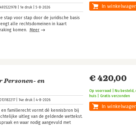
In winkelwage
493522978
1e druk
5-8-2026
 stap voor stap door de juridische basis
engt alle rechtsdomeinen in kaart
nraking komen.
Meer
€ 420,00
 Personen- en
Op voorraad | Nu besteld, 
huis | Gratis verzonden
013182217
14e druk
4-8-2026
In winkelwage
n familierecht vormt dé kennisbron bij
ichtelijke uitleg van de geldende wettekst.
htspraak en waar nodig aangevuld met