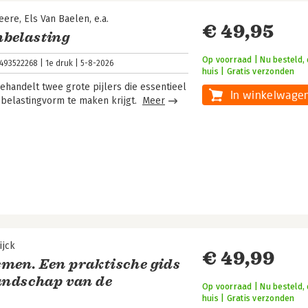
eere
Els Van Baelen
e.a.
€ 49,95
nbelasting
Op voorraad | Nu besteld, 
493522268
1e druk
5-8-2026
huis | Gratis verzonden
handelt twee grote pijlers die essentieel
In winkelwage
e belastingvorm te maken krijgt.
Meer
ijck
€ 49,99
men. Een praktische gids
landschap van de
Op voorraad | Nu besteld, 
huis | Gratis verzonden