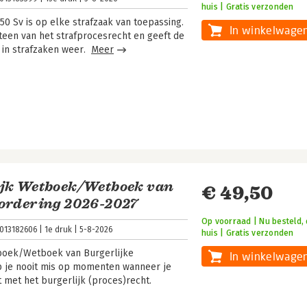
huis | Gratis verzonden
0 Sv is op elke strafzaak van toepassing.
In winkelwage
een van het strafprocesrecht en geeft de
g in strafzaken weer.
Meer
ijk Wetboek/Wetboek van
€ 49,50
vordering 2026-2027
Op voorraad | Nu besteld, 
013182606
1e druk
5-8-2026
huis | Gratis verzonden
boek/Wetboek van Burgerlijke
In winkelwage
p je nooit mis op momenten wanneer je
 met het burgerlijk (proces)recht.