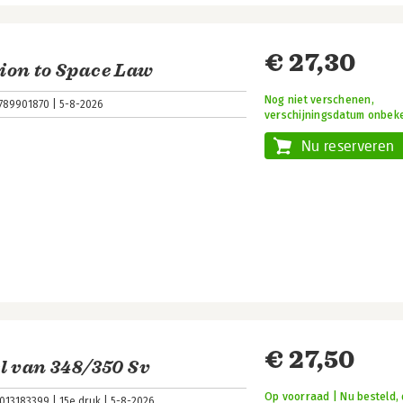
€ 27,30
ion to Space Law
Nog niet verschenen,
789901870
5-8-2026
verschijningsdatum onbek
Nu reserveren
€ 27,50
l van 348/350 Sv
Op voorraad | Nu besteld, 
013183399
15e druk
5-8-2026