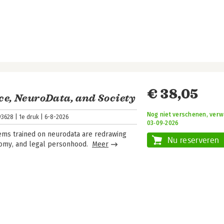
€ 38,05
nce, NeuroData, and Society
Nog niet verschenen, verw
93628
1e druk
6-8-2026
03‑09‑2026
ems trained on neurodata are redrawing
Nu reserveren
onomy, and legal personhood.
Meer