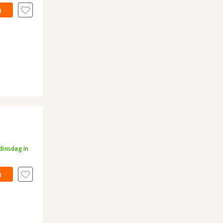
n
dinsdag in
n