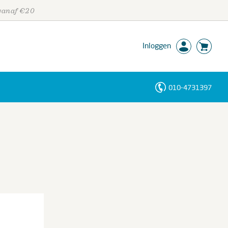
 vanaf €20
Inloggen
010-4731397
Personen
Trefwoorden