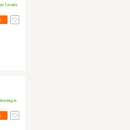
is | Gratis
n
dinsdag in
n