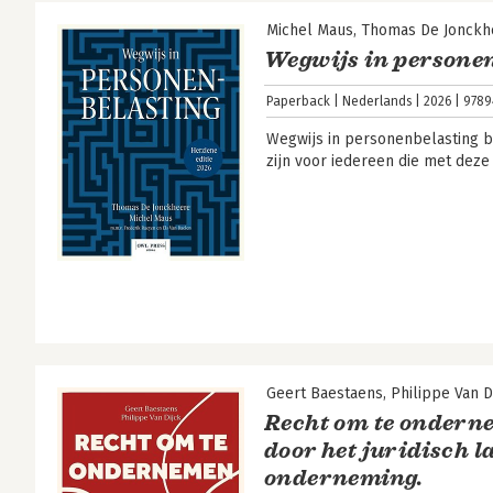
Michel Maus
Thomas De Jonckh
Wegwijs in persone
Paperback
Nederlands
2026
9789
Wegwijs in personenbelasting be
zijn voor iedereen die met dez
Geert Baestaens
Philippe Van D
Recht om te onderne
door het juridisch 
onderneming.