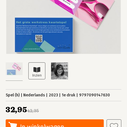
Spel (h)
Nederlands
2023
1e druk
9797090147630
32,95
42,35
In winkelwagen