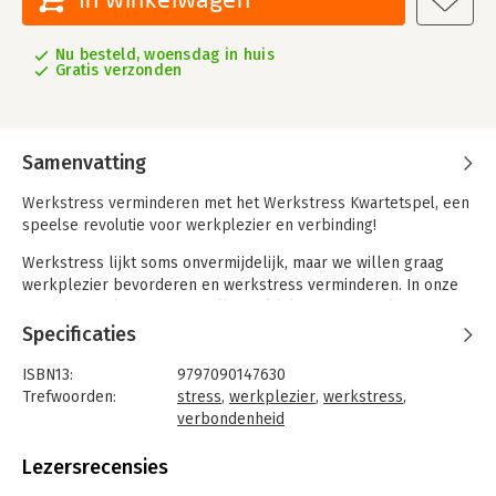
Nu besteld, woensdag in huis
Gratis verzonden
Samenvatting
Werkstress verminderen met het Werkstress Kwartetspel, een
speelse revolutie voor werkplezier en verbinding!
Werkstress lijkt soms onvermijdelijk, maar we willen graag
werkplezier bevorderen en werkstress verminderen. In onze
huidige wereld, waarin we allemaal lijken te worstelen met
toenemende drukte, staan we op een cruciaal keerpunt.
Specificaties
Werkstress vormt een uitdaging, en het is nu de tijd om
gezamenlijk verandering teweeg te brengen. Onze missie reikt
ISBN13:
9797090147630
verder dan conventionele benaderingen. We streven niet
Trefwoorden:
stress
,
werkplezier
,
werkstress
,
“gewoon” naar het verminderen van werkstress, maar willen
verbondenheid
ook werknemers en organisaties ondersteunen bij het vinden
Taal:
Nederlands
van werkplezier en vitaliteit. Hoe dan? Het Werkstress
Bindwijze:
spel (H)
Lezersrecensies
Kwartetspel is ons antwoord op deze missie, een (h)eerlijke
Uitgever:
Career & Live