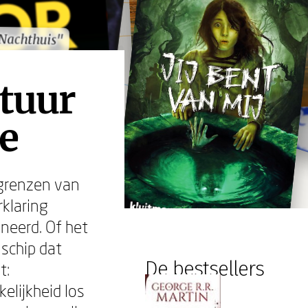
Nachthuis"
Nachthuis"
atuur
e
 grenzen van
klaring
ineerd. Of het
schip dat
De bestsellers
t:
elijkheid los