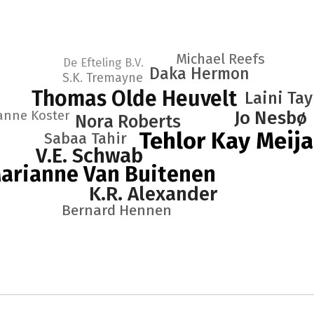
Michael Reefs
De Efteling B.V.
Daka Hermon
S.K. Tremayne
Thomas Olde Heuvelt
Laini Tay
anne Koster
Jo Nesbø
Nora Roberts
Tehlor Kay Meija
Sabaa Tahir
V.E. Schwab
arianne Van Buitenen
K.R. Alexander
Bernard Hennen