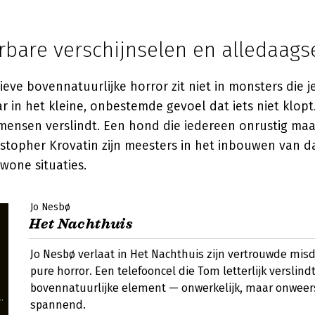
rbare verschijnselen en alledaags
ieve bovennatuurlijke horror zit niet in monsters die je
aar in het kleine, onbestemde gevoel dat iets niet klopt
mensen verslindt. Een hond die iedereen onrustig maa
stopher Krovatin zijn meesters in het inbouwen van da
ewone situaties.
Jo Nesbø
Het Nachthuis
Jo Nesbø verlaat in Het Nachthuis zijn vertrouwde mi
pure horror. Een telefooncel die Tom letterlijk verslindt
bovennatuurlijke element — onwerkelijk, maar onwee
spannend.