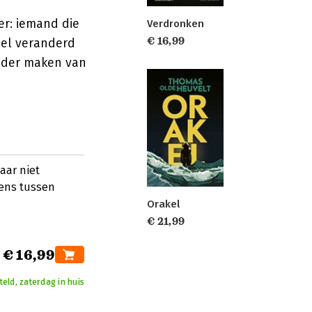
er: iemand die
Verdronken
€ 16,99
heel veranderd
onder maken van
aar niet
ens tussen
Orakel
€ 21,99
€ 16,99
eld, zaterdag in huis