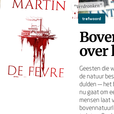
"Verdronken"
"Verdronken"
trefwoord
Boven
over 
Geesten die w
de natuur bes
dulden — het b
nu gaat om ee
mensen laat v
bovennatuurli