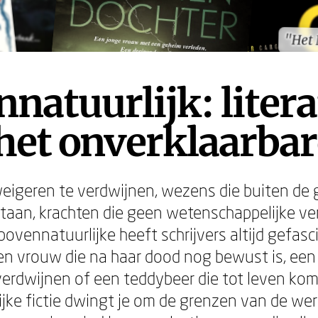
"Het 
"Het 
natuurlijk: liter
het onverklaarbar
eigeren te verdwijnen, wezens die buiten de
taan, krachten die geen wetenschappelijke ver
ovennatuurlijke heeft schrijvers altijd gefasc
n vrouw die na haar dood nog bewust is, een 
erdwijnen of een teddybeer die tot leven kom
jke fictie dwingt je om de grenzen van de werk