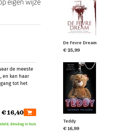
 op eigen wijze
De Fevre Dream
€ 25,99
waar de meeste
t, en kan haar
ngang tot het
€ 16,40
Teddy
steld, dinsdag in huis
€ 16,99