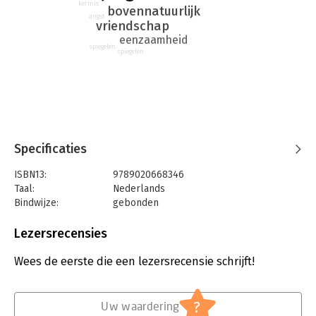
kermis
bovennatuurlijk
angst
vriendschap
eenzaamheid
spiegelen
spiegelen
Specificaties
ISBN13:
9789020668346
Taal:
Nederlands
Bindwijze:
gebonden
Aantal pagina's:
168
Uitgever:
Uitgeverij Kluitman Alkmaar B.V.
Lezersrecensies
Druk:
1
Verschijningsdatum:
15-10-2024
Wees de eerste die een lezersrecensie schrijft!
Hoofdrubriek:
Jeugd
?
Uw waardering