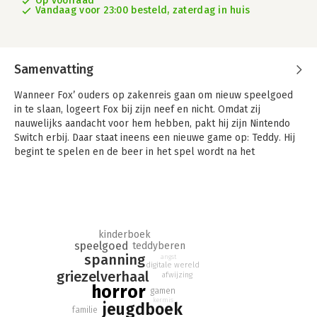
Op voorraad
Vandaag voor 23:00 besteld, zaterdag in huis
Samenvatting
Wanneer Fox’ ouders op zakenreis gaan om nieuw speelgoed
in te slaan, logeert Fox bij zijn neef en nicht. Omdat zij
nauwelijks aandacht voor hem hebben, pakt hij zijn Nintendo
Switch erbij. Daar staat ineens een nieuwe game op: Teddy. Hij
begint te spelen en de beer in het spel wordt na het
uitspreken van een rijmpje zijn beste vriend. En als Fox op de
kermis ook nog een mega grote teddybeer wint, is hij helemaal
gelukkig. Maar dan komt de teddybeer tot leven. Hij is alleen
niet zo vriendelijk als de beer in het spel. Om Fox heen
beginnen steeds meer mensen te verdwijnen. Heeft de
kinderboek
teddybeer hier iets mee te maken?
speelgoed
teddyberen
spanning
angst
digitale wereld
griezelverhaal
afwijzing
horror
gamen
kermis
jeugdboek
familie