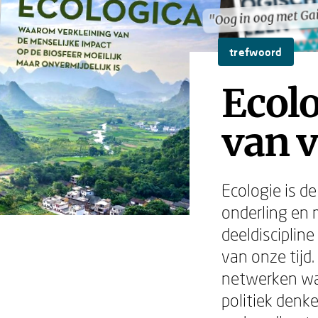
"Oog in oog met Ga
"Oog in oog met Ga
trefwoord
Ecolo
van 
Ecologie is d
onderling en 
deeldisciplin
van onze tijd
netwerken waa
politiek denk