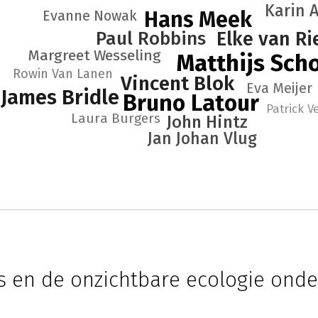
Karin 
Hans Meek
Evanne Nowak
Paul Robbins
Elke van Ri
Margreet Wesseling
Matthijs Sch
Rowin Van Lanen
Vincent Blok
Eva Meijer
James Bridle
Bruno Latour
Patrick 
Laura Burgers
John Hintz
Jan Johan Vlug
 en de onzichtbare ecologie onde