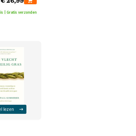
€ 26,99
is | Gratis verzonden
el lezen