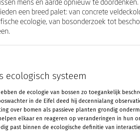
ussen mens en aarde opnieuw te doordenken.
ieden een breed palet: van concrete veldeckol
sofische ecologie, van bosonderzoek tot besc
een.
ls ecologisch systeem
hebben de ecologie van bossen zo toegankelijk besch
 boswachter in de Eifel deed hij decennialang observati
ing over bomen als passieve planten grondig onderm
elpen elkaar en reageren op veranderingen in hun 
dig past binnen de ecologische definitie van interacti