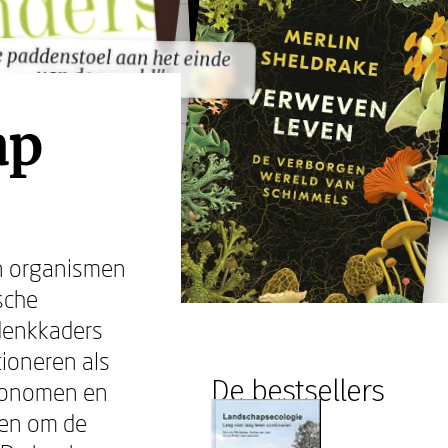
 paddenstoel aan het einde
 paddenstoel aan het einde
van de wereld"
van de wereld"
ap
en organismen
sche
 denkkaders
ioneren als
De bestsellers
economen en
ten om de