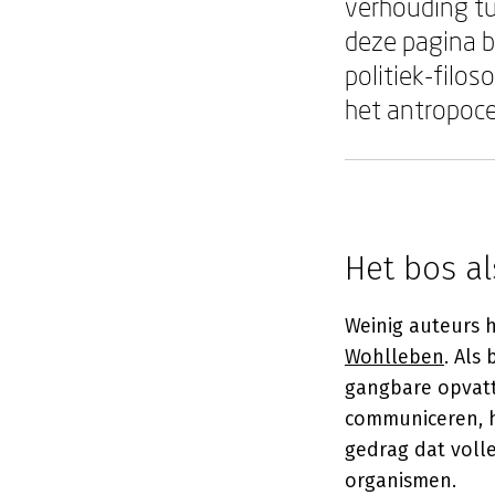
verhouding t
deze pagina b
politiek-filo
het antropoc
Het bos a
Weinig auteurs 
Wohlleben
. Als
gangbare opvatt
communiceren, h
gedrag dat volle
organismen.