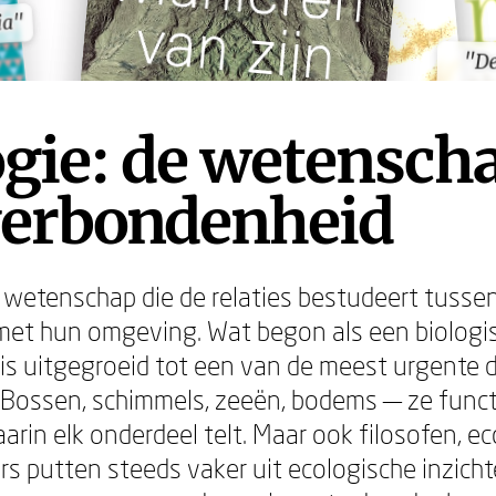
ia"
ia"
"De
"De
gie: de wetensch
verbondenheid
e wetenschap die de relaties bestudeert tuss
met hun omgeving. Wat begon als een biologi
e is uitgegroeid tot een van de meest urgente
. Bossen, schimmels, zeeën, bodems — ze funct
rin elk onderdeel telt. Maar ook filosofen, 
ers putten steeds vaker uit ecologische inzich