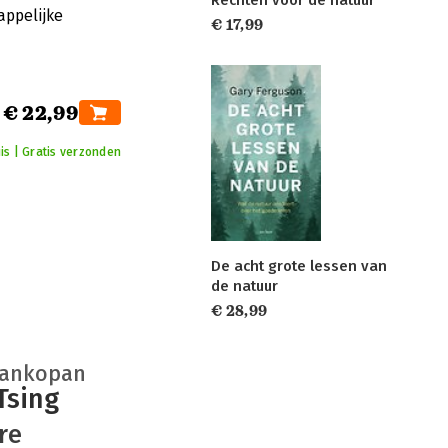
Rechten voor de natuur
appelijke
€ 17,99
€ 22,99
is | Gratis verzonden
De acht grote lessen van
de natuur
€ 28,99
rankopan
Tsing
re