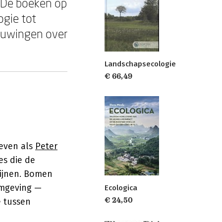
 De boeken op
ogie tot
houwingen over
Landschapsecologie
€ 66,49
reven als
Peter
es die de
ijnen. Bomen
omgeving —
Ecologica
€ 24,50
e tussen