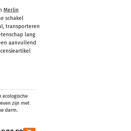
n
Merlin
e schakel
l, transporteren
etenschap lang
 een aanvullend
censieartikel
 ecologische
weven zijn met
jke darm.