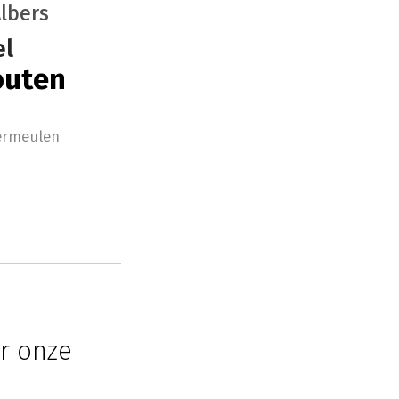
Albers
el
outen
Vermeulen
r onze