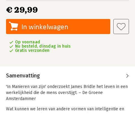
€ 29,99
In winkelwagen
Op voorraad
Nu besteld, dinsdag in huis
Gratis verzonden
Samenvatting
'In Manieren van zijn' onderzoekt James Bridle het leven in een
werkelijkheid die de mens overstijgt. – De Groene
Amsterdammer
Wat kunnen we leren van andere vormen van intelligentie en
identiteit? En hoe kunnen we onze samenlevingen hervormen
om rechtvaardiger met elkaar en de niet-menselijke wereld
om te gaan?