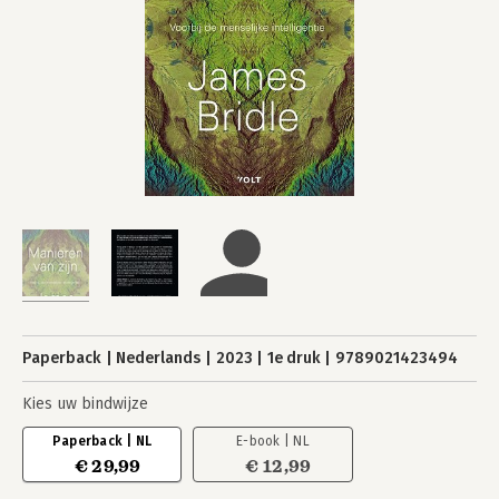
Paperback
Nederlands
2023
1e druk
9789021423494
Kies uw bindwijze
Paperback | NL
E-book | NL
€ 29,99
€ 12,99