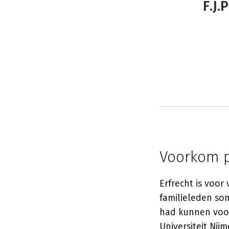
F.J.
Voorkom p
Erfrecht is voo
familieleden som
had kunnen vo
Universiteit Ni