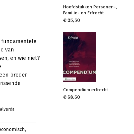
Hoofdstukken Personen-,
Familie- en Erfrecht
€ 25,50
an fundamentele
ie van
en, en wie niet?
e
 een breder
rissende
Compendium erfrecht
€ 58,50
alverda
 economisch,