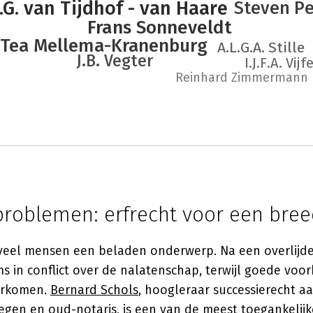
P.G. van Tijdhof - van Haare
Steven Pe
Frans Sonneveldt
Tea Mellema-Kranenburg
A.L.G.A. Stille
J.B. Vegter
I.J.F.A. Vijf
Reinhard Zimmermann
roblemen: erfrecht voor een bree
r veel mensen een beladen onderwerp. Na een overlij
s in conflict over de nalatenschap, terwijl goede voor
orkomen.
Bernard Schols
, hoogleraar successierecht 
jmegen en oud-notaris, is een van de meest toegankeli