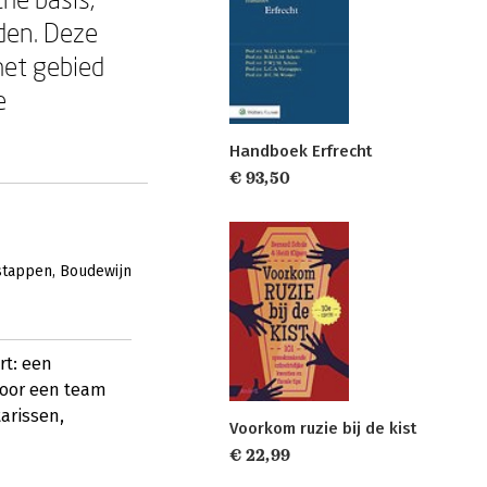
den. Deze
het gebied
e
Handboek Erfrecht
€ 93,50
stappen
Boudewijn
rt: een
door een team
arissen,
Voorkom ruzie bij de kist
€ 22,99