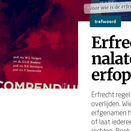
"Voor wie is de erfe
"Voor wie is de erfe
trefwoord
Erfre
nalat
erfo
Erfrecht rege
overlijden. W
erfgenamen he
of laat ieder
rechten. Boek