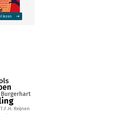
el lezen
ols
ppen
 Burgerhart
ling
T.F.H. Reijnen