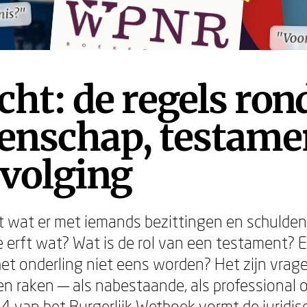
nis?"
nis?"
"Voor
"Voor
cht: de regels ron
enschap, testame
pvolging
lt wat er met iemands bezittingen en schulde
ie erft wat? Wat is de rol van een testament? 
t onderling niet eens worden? Het zijn vrage
een raken — als nabestaande, als professional 
 4 van het Burgerlijk Wetboek vormt de juridisc