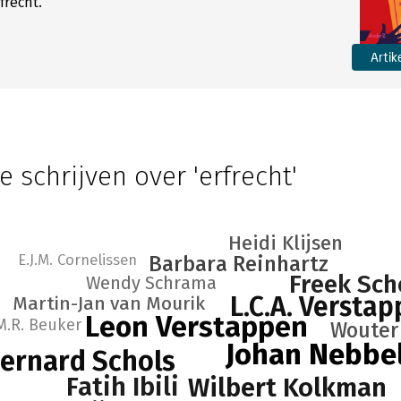
frecht.
Artik
e schrijven over 'erfrecht'
Heidi Klijsen
E.J.M. Cornelissen
Barbara Reinhartz
Freek Sch
Wendy Schrama
L.C.A. Versta
Martin-Jan van Mourik
Leon Verstappen
M.R. Beuker
Wouter
Johan Nebbe
ernard Schols
Fatih Ibili
Wilbert Kolkman