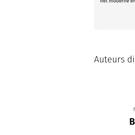
het moderne er
Auteurs di
B