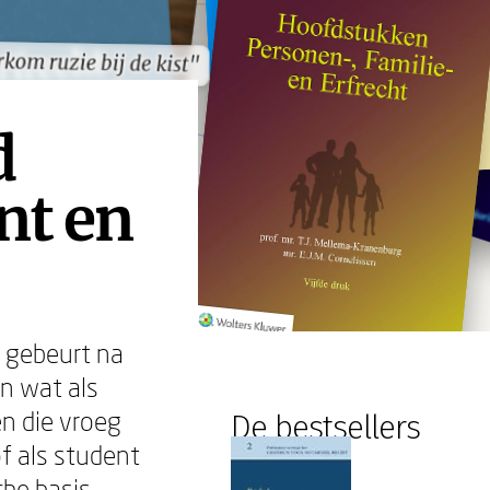
kom ruzie bij de kist"
kom ruzie bij de kist"
d
nt en
n gebeurt na
En wat als
n die vroeg
De bestsellers
of als student
he basis,