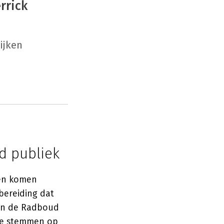
rrick
eijken
d publiek
den komen
bereiding dat
aan de Radboud
jke stemmen op