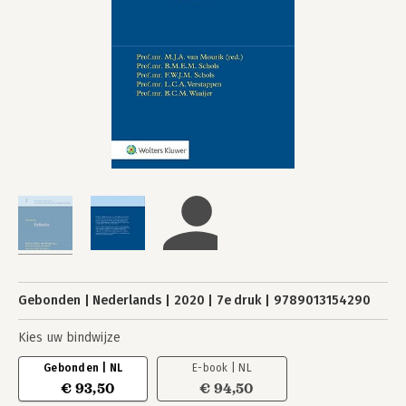
Gebonden
Nederlands
2020
7e druk
9789013154290
Kies uw bindwijze
Gebonden | NL
E-book | NL
€ 93,50
€ 94,50