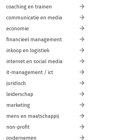
8.4. Boedelbeschrijving; minderjarigen; taak van de
coaching en trainen
kantonrechter 74
communicatie en media
8.5. Inzage, inlichtingen en medewerking 78
8.6. Voldoening van de vordering 78
economie
9. Fiscale aspecten 79
10. Ongedaanmaking 81
financieel management
10.1. Verklaring van erfrecht en ongedaanmaking 83
10.2. Gevolgen van ongedaanmaking 83
inkoop en logistiek
11. De ouderlijke boedelverdeling (OBV) 85
internet en social media
12. Overgangsrecht 87
12.1. De wettelijke verdeling 87
it-management / ict
12.2. De ouderlijke boedelverdeling 88
juridisch
Hoofdstuk V Het erfrecht bij versterf; de wilsrechten 91
1. Inleiding 91
leiderschap
1.1. De aard van een wilsrecht 92
marketing
2. Vier wilsrechten 93
2.1. Testeervrijheid 94
mens en maatschappij
3. De wilsrechten vanuit de positie van het kind bezien 96
4. Recht op overdracht van goederen 98
non-profit
5. Zaaksvervanging; bewijsregeling 101
6. Samenloop van wilsrechten 102
ondernemen