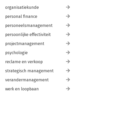
7. Het voorbehouden vruchtgebruik 103
organisatiekunde
8. Schuldeisers en vruchtgebruik 105
9. Uitoefening wilsrechten door minderjarigen 106
personal finance
10. Fiscale aspecten 107
11. Overgangsrecht 108
personeelsmanagement
Hoofdstuk VI De uiterste wilsbeschikking in het algemeen 111
persoonlijke effectiviteit
1. Het karakter van de uiterste wilsbeschikking 111
projectmanagement
1.1. Algemeen 111
1.2. Eenzijdige rechtshandeling werkend na overlijden 112
psychologie
1.3. Gerichte of ongerichte rechtshandeling 113
1.4. Herroepelijkheid en wijze van herroeping 114
reclame en verkoop
1.5. Het gesloten stelsel van uiterste wilsbeschikkingen;
algemeen 118
strategisch management
1.6. Waarom een gesloten stelsel? 120
verandermanagement
1.7. Niet passend binnen het gesloten stelsel 121
1.8. Persoonlijke rechtshandeling; delegatie 122
werk en loopbaan
2. Nulliteiten 126
2.1. Misbruik van omstandigheden 126
2.2. Bedreiging, bedrog 127
2.3. Dwaling 128
2.4. Rechtsvordering tot vernietiging 131