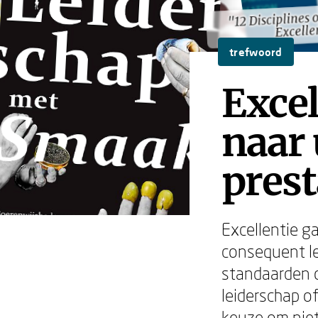
"12 Disciplines 
"12 Disciplines 
Excelle
Excelle
trefwoord
Excel
naar 
prest
Excellentie g
consequent le
standaarden 
leiderschap o
keuze om nie