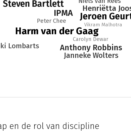
Niels van Rees
Steven Bartlett
Henriëtta Joo
IPMA
Jeroen Geur
Peter Chee
Vikram Malhotra
Harm van der Gaag
Carolyn Dewar
iki Lombarts
Anthony Robbins
Janneke Wolters
p en de rol van discipline