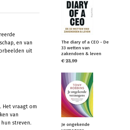
reerde
The diary of a CEO - De
rschap, en van
33 wetten van
orbeelden uit
zakendoen & leven
€ 23,99
l. Het vraagt om
aken van
 hun streven.
Je ongekende