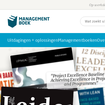
Op werkda
Uitdagingen + oplossingen
Managementboeken
Ove
"Project Excellence Baseline
"Project Excellence Baseline
Achieving Excellence in Proj
Achieving Excellence in Proj
and Programmes"
and Programmes"