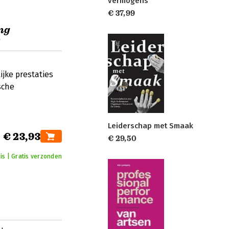
vermogens
€ 37,99
ng
s
ijke prestaties
sche
Leiderschap met Smaak
€ 23,93
€ 29,50
uis | Gratis verzonden