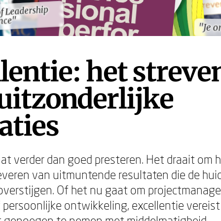
of Leadership
of Leadership
nce"
nce"
"Je 
"Je 
lentie: het streve
uitzonderlijke
aties
aat verder dan goed presteren. Het draait om 
veren van uitmuntende resultaten die de hui
overstijgen. Of het nu gaat om projectmanag
f persoonlijke ontwikkeling, excellentie verei
t genoegen te nemen met middelmatigheid.