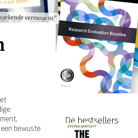
ongekende vermogens"
ongekende vermogens"
n
het
dige
ement,
De bestsellers
st een bewuste