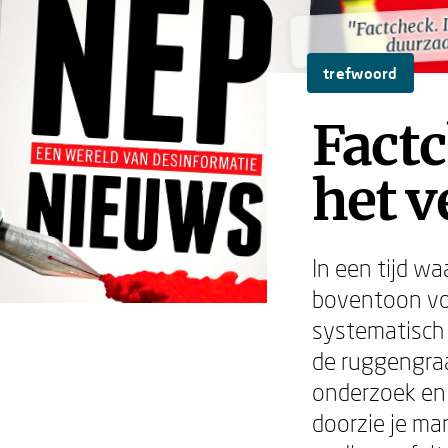
"Factcheck. I
"Factcheck. I
duurza
duurza
trefwoord
Factc
het v
In een tijd wa
boventoon voe
systematisch 
de ruggengraa
onderzoek en
doorzie je ma