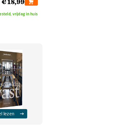
€ 18,99
teld, vrijdag in huis
el lezen