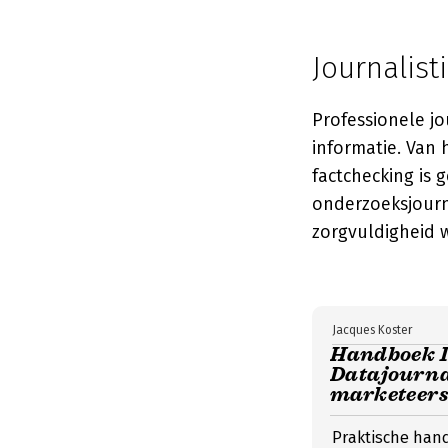
Journalisti
Professionele jo
informatie. Van 
factchecking is
onderzoeksjourna
zorgvuldigheid 
Jacques Koster
Handboek I
Datajourna
marketeer
Praktische hand