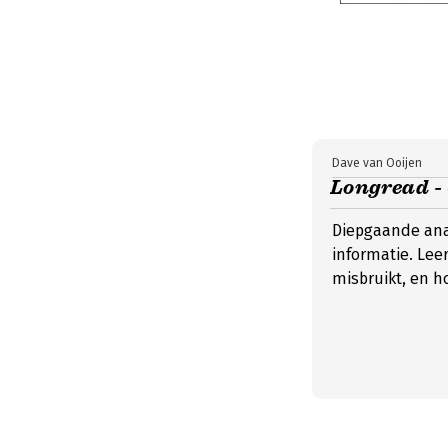
Dave van Ooijen
Longread -
Diepgaande anal
informatie. Lee
misbruikt, en h