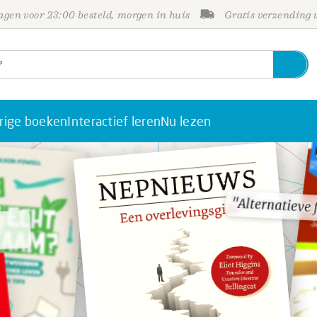
gen voor 23:00 besteld, morgen in huis
Gratis verzending
rige boeken
Interactief leren
Nu lezen
"Alternatieve 
"Alternatieve 