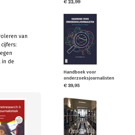
€ 22,99
roleren van
ijfers:
degen
 in de
Handboek voor
onderzoeksjournalisten
€ 39,95