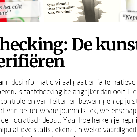
s het echt
s het echt
am?"
am?"
"Nep
"Nep
hecking: De kuns
erifiëren
arin desinformatie viraal gaat en 'alternatieve 
ren, is factchecking belangrijker dan ooit. He
controleren van feiten en beweringen op juis
t van betrouwbare journalistiek, wetenschapp
 democratisch debat. Maar hoe herken je nep
nipulatieve statistieken? En welke vaardighed