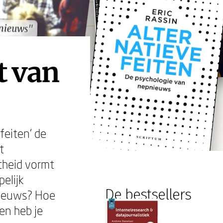
nieuws"
nieuws"
t van
feiten' de
t
theid vormt
elijk
De bestsellers
nieuws? Hoe
en heb je