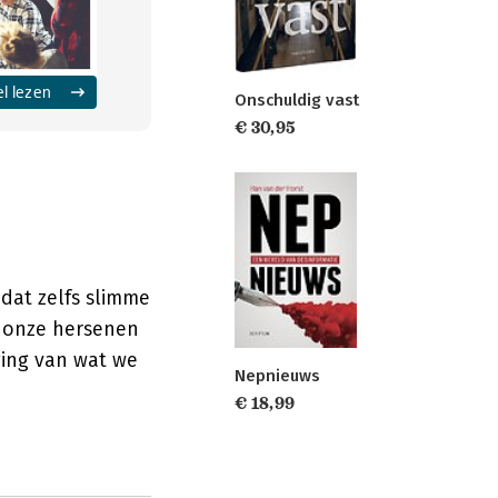
el lezen
Onschuldig vast
€ 30,95
dat zelfs slimme
t onze hersenen
ging van wat we
Nepnieuws
€ 18,99