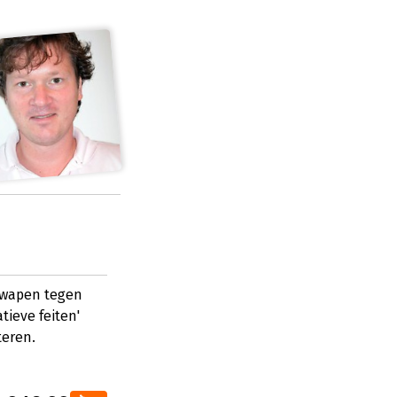
t wapen tegen
ieve feiten'
teren.