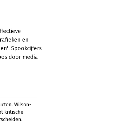
ffectieve
grafieken en
en'. Spookcijfers
loos door media
cten. Wilson-
 kritische
rscheiden.