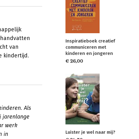
happelijk
e handvatten
Inspiratieboek creatief
cht van
communiceren met
kinderen en jongeren
kindertijd.
€ 26,00
kinderen. Als
j jarenlange
ar werk
Luister je wel naar mij?
n in