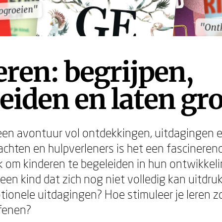
pgroeien"
pgroeien"
"Ontk
"Ontk
ren: begrijpen,
eiden en laten gr
een avontuur vol ontdekkingen, uitdagingen e
rachten en hulpverleners is het een fascinere
 om kinderen te begeleiden in hun ontwikkel
 een kind dat zich nog niet volledig kan uitdr
otionele uitdagingen? Hoe stimuleer je leren z
efenen?