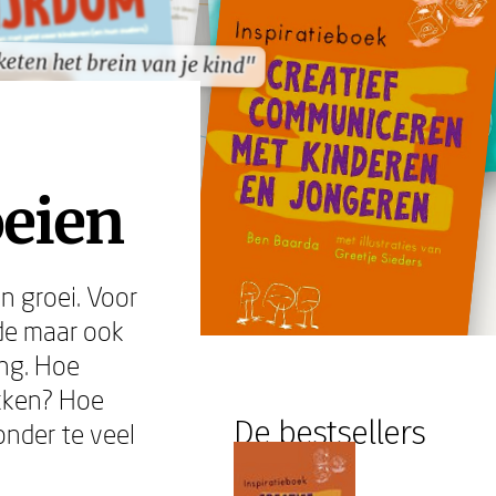
eten het brein van je kind"
eten het brein van je kind"
oeien
n groei. Voor
nde maar ook
ing. Hoe
ukken? Hoe
De bestsellers
onder te veel