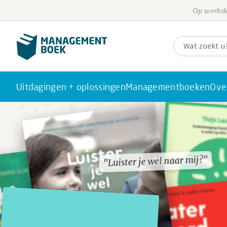
Op werkda
Uitdagingen + oplossingen
Managementboeken
Ove
"Luister je wel naar mij?"
"Luister je wel naar mij?"