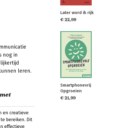
Later word ik rijk
€ 22,99
ommunicatie
s nog in
jkertijd
kunnen leren.
Smartphonevrij
Opgroeien
 met
€ 21,99
 en creatieve
te bereiken. Dit
n effectieve