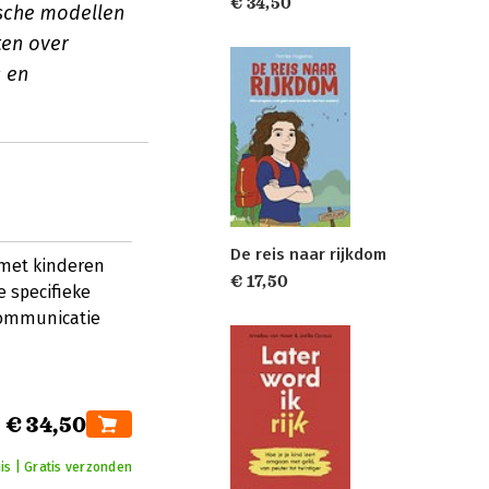
€ 34,50
ische modellen
ten over
 en
De reis naar rijkdom
 met kinderen
€ 17,50
e specifieke
communicatie
€ 34,50
is | Gratis verzonden