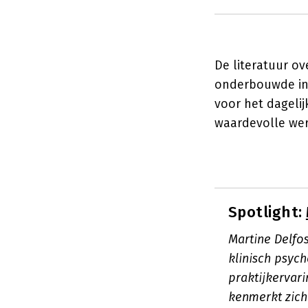
De literatuur o
onderbouwde inz
voor het dageli
waardevolle werk
Spotlight:
Martine Delfo
klinisch psyc
praktijkervar
kenmerkt zich