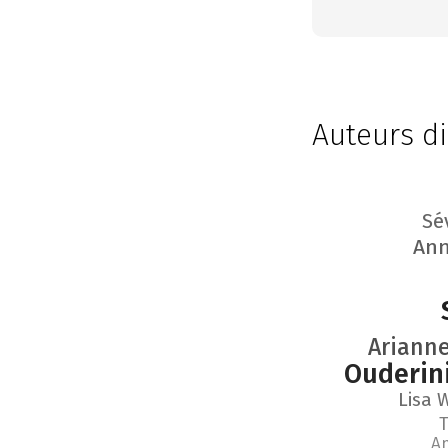
Auteurs di
Sé
Ann
Arianne
Ouderin
Lisa 
T
A