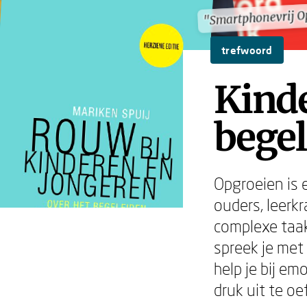
"Smartphonevrij O
"Smartphonevrij O
trefwoord
Kinde
begel
Opgroeien is 
ouders, leerk
complexe taak
spreek je met
help je bij em
druk uit te o