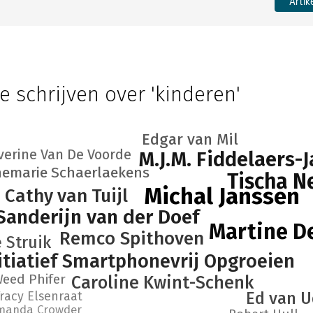
Artik
e schrijven over 'kinderen'
Edgar van Mil
verine Van De Voorde
M.J.M. Fiddelaers-
emarie Schaerlaekens
Tischa N
Michal Janssen
Cathy van Tuijl
Sanderijn van der Doef
Martine D
Remco Spithoven
 Struik
itiatief Smartphonevrij Opgroeien
Weed Phifer
Caroline Kwint-Schenk
racy Elsenraat
Ed van 
manda Crowder