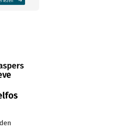
el lezen
Jaspers
eve
elfos
Uden