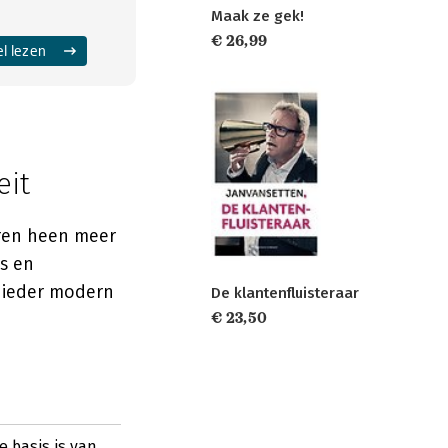
Maak ze gek!
€ 26,99
el lezen
eit
ren heen meer
s en
r ieder modern
De klantenfluisteraar
€ 23,50
 basis is van