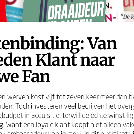
"De k
"De k
tenbinding: Van
eden Klant naar
we Fan
n werven kost vijf tot zeven keer meer dan 
den. Toch investeren veel bedrijven het overg
udget in acquisitie, terwijl de échte winst lig
g. Want een loyale klant koopt niet alleen vak
k ambassadeur van je merk. In dit overzicht vi