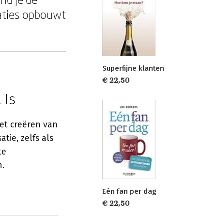
laties opbouwt
Superfijne klanten
€ 22,50
 Is
et creëren van
ie, zelfs als
te
n.
Eén fan per dag
€ 22,50