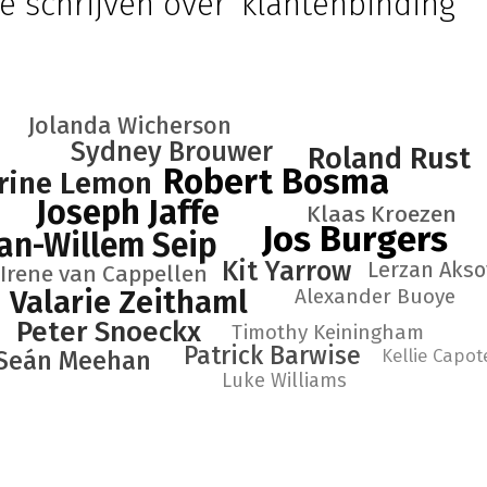
e schrijven over 'klantenbinding'
Jolanda Wicherson
Sydney Brouwer
Roland Rust
Robert Bosma
rine Lemon
Joseph Jaffe
Klaas Kroezen
Jos Burgers
an-Willem Seip
Kit Yarrow
Lerzan Akso
Irene van Cappellen
Valarie Zeithaml
Alexander Buoye
Peter Snoeckx
Timothy Keiningham
Patrick Barwise
Kellie Capot
Seán Meehan
Luke Williams