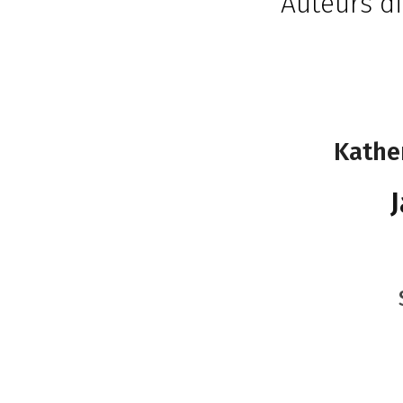
Auteurs di
Kathe
J