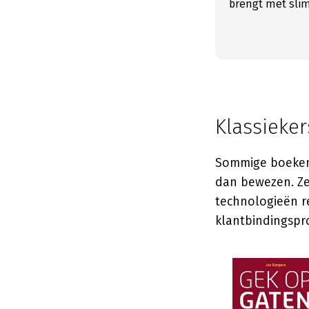
brengt met sli
Klassiekers
Sommige boeken
dan bewezen. Ze
technologieën r
klantbindingsp