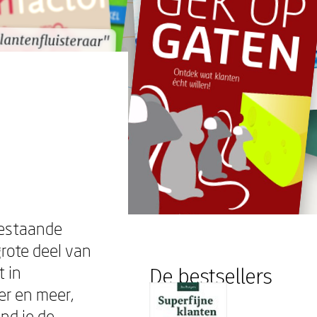
lantenfluisteraar"
lantenfluisteraar"
bestaande
rote deel van
t in
De bestsellers
er en meer,
nd je de