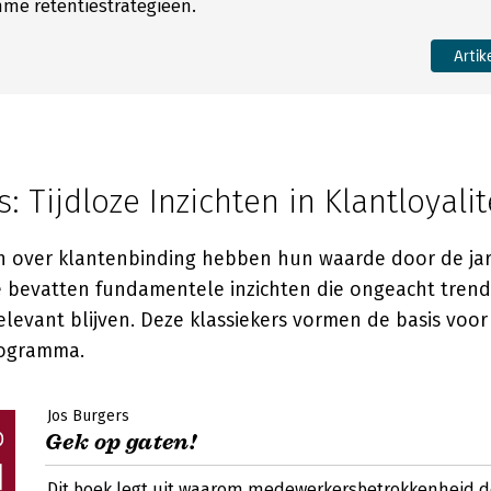
mme retentiestrategieën.
Artik
: Tijdloze Inzichten in Klantloyalit
 over klantenbinding hebben hun waarde door de ja
 bevatten fundamentele inzichten die ongeacht trend
elevant blijven. Deze klassiekers vormen de basis voo
rogramma.
Jos Burgers
Gek op gaten!
Dit boek legt uit waarom medewerkersbetrokkenheid de