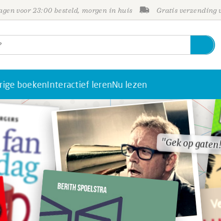
gen voor 23:00 besteld, morgen in huis
Gratis verzending
rige boeken
Interactief leren
Nu lezen
"Gek op gaten
"Gek op gaten