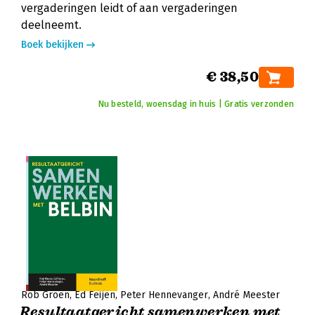
vergaderingen leidt of aan vergaderingen
deelneemt.
Boek bekijken
€ 38,50
Nu besteld, woensdag in huis | Gratis verzonden
Rob Groen
Ed Feijen
Peter Hennevanger
André Meester
Resultaatgericht samenwerken met