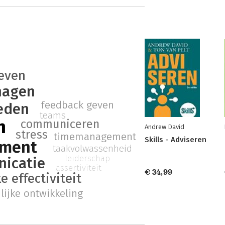
geven
nagen
feedback geven
eden
teams
n
communiceren
Andrew David
stress
timemanagement
Skills - Adviseren
ment
taakvolwassenheid
leiderschap
icatie
assertiviteit
€ 34,99
e effectiviteit
lijke ontwikkeling