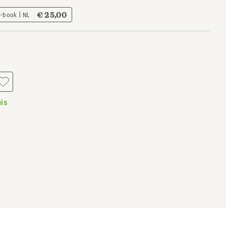
€ 25,00
E-book | NL
is