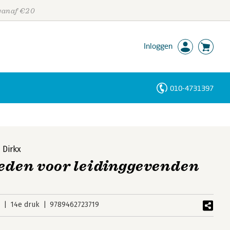
 vanaf €20
Inloggen
010-4731397
Personen
Trefwoorden
 Dirkx
eden voor leidinggevenden
3
14e druk
9789462723719