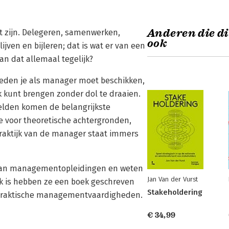
Anderen die di
t zijn. Delegeren, samenwerken,
ook
jven en bijleren; dat is wat er van een
an dat allemaal tegelijk?
heden je als manager moet beschikken,
jk kunt brengen zonder dol te draaien.
elden komen de belangrijkste
 voor theoretische achtergronden,
raktijk van de manager staat immers
d van managementopleidingen en weten
Jan Van der Vurst
ak is hebben ze een boek geschreven
Stakeholdering
 praktische managementvaardigheden.
€ 34,99