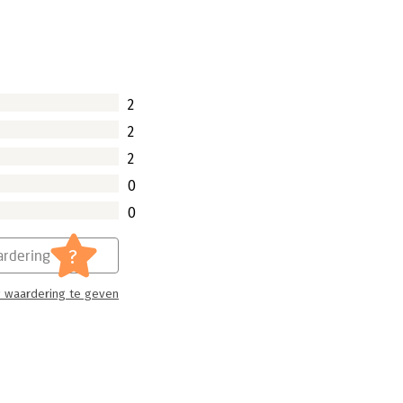
2
2
2
0
0
?
rdering
 waardering te geven