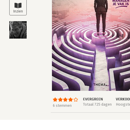
EVERGREEN
VERKOOP
Totaal 725 dagen
Hoogste 
6 stemmen