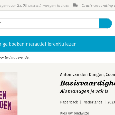
gen voor 23:00 besteld, morgen in huis
Gratis verzending
rige boeken
Interactief leren
Nu lezen
oor leidinggevenden
Anton van den Dungen
,
Coen
Basisvaardigh
Als managen je vak is
Paperback
Nederlands
202
Kies uw bindwijze