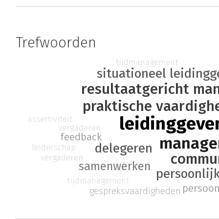
Trefwoorden
tijdmanagement
situationeel leiding
resultaatgericht ma
praktische vaardigh
leidinggeve
assertiviteit
vergaderen
feedback
manage
delegeren
leiderschap
commun
vergaderen
samenwerken
persoonlijk
tijdmanagement
persoon
gespreksvaardigheden