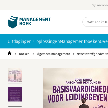
Op werkda
Uitdagingen + oplossingen
Managementboeken
Ove
Boeken
Algemeen management
Basisvaardigheden v