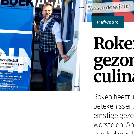
"Artsen de wijk in"
"Artsen de wijk in"
trefwoord
Roke
gezon
culin
Roken heeft i
betekenissen.
ernstige gezo
worstelen. And
voedsel wordt