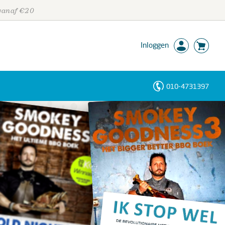
 vanaf €20
Inloggen
010-4731397
Personen
Trefwoorden