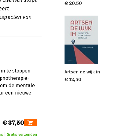
n cliënten stopt
€ 20,50
eert
 aspecten van
om te stoppen
Artsen de wijk in
ypnotherapie-
€ 12,50
e om de mentale
aar een nieuwe
€ 37,50
is | Gratis verzonden