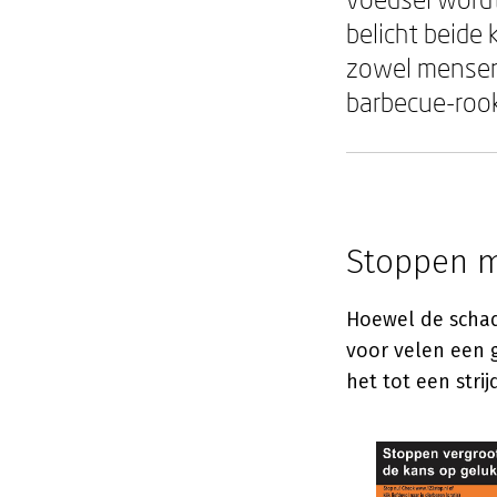
belicht beide
zowel mensen 
barbecue-rook
Stoppen m
Hoewel de schade
voor velen een 
het tot een strij