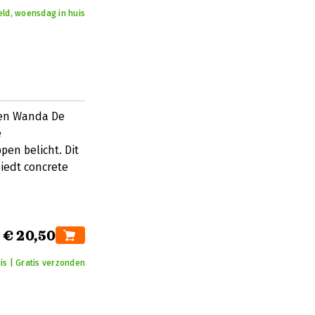
eld, woensdag in huis
 en Wanda De
e
en belicht. Dit
iedt concrete
€ 20,50
is | Gratis verzonden