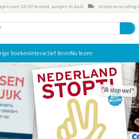
gen voor 23:00 besteld, morgen in huis
Gratis verzending
rige boeken
Interactief leren
Nu lezen
"Ik stop wel"
"Ik stop wel"