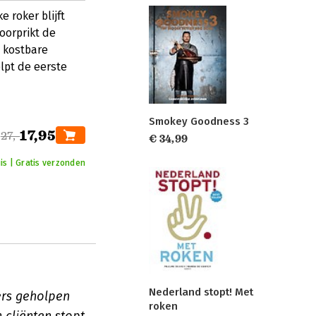
 roker blijft
oorprikt de
n kostbare
lpt de eerste
Smokey Goodness 3
17,95
27,-
€ 34,99
is | Gratis verzonden
Nederland stopt! Met
ers geholpen
roken