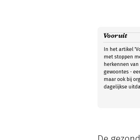
Vooruit
In het artikel 'V
met stoppen me
herkennen van 
gewoontes - een
maar ook bij or
dagelijkse uitd
De gezond