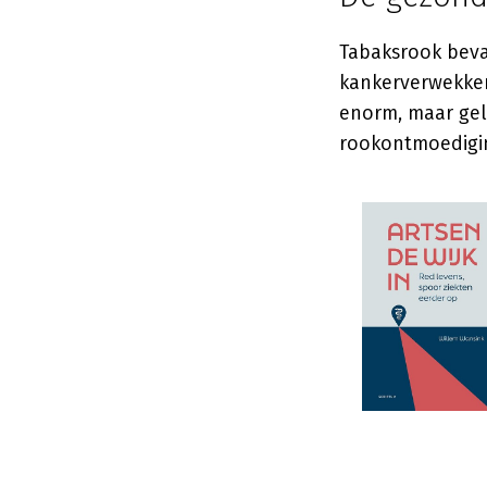
Tabaksrook bevat
kankerverwekken
enorm, maar gelu
rookontmoedigi