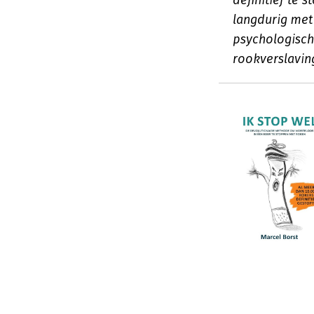
definitief te 
langdurig met 
psychologisch
rookverslavin