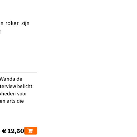
n
n roken zijn
n
 Wanda de
terview belicht
jkheden voor
en arts die
€ 12,50