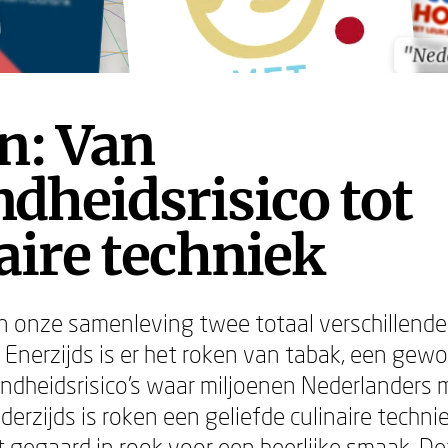
"Ned
"Ned
n: Van
dheidsrisico tot
aire techniek
n onze samenleving twee totaal verschillende
 Enerzijds is er het roken van tabak, een gew
ndheidsrisico's waar miljoenen Nederlanders
erzijds is roken een geliefde culinaire technie
 gegaard in rook voor een heerlijke smaak. D