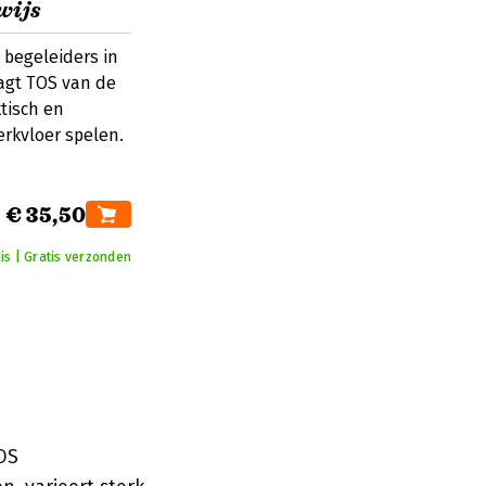
wijs
n begeleiders in
aagt TOS van de
tisch en
rkvloer spelen.
€ 35,50
is | Gratis verzonden
OS