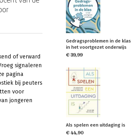
oor
Gedragsproblemen in de klas
in het voortgezet onderwijs
€ 39,99
rkend of verward
Vroeg signaleren
ze pagina
tiek bij peuters
atten voor
van jongeren
Als spelen een uitdaging is
€ 44,90