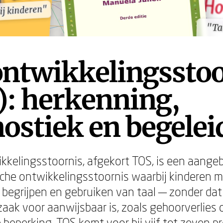
ij kinderen"
ij kinderen"
"Ta
"Ta
ontwikkelingsstoo
): herkenning,
ostiek en begelei
kkelingsstoornis, afgekort TOS, is een aange
che ontwikkelingsstoornis waarbij kinderen 
, begrijpen en gebruiken van taal — zonder dat
zaak voor aanwijsbaar is, zoals gehoorverlies 
e beperking. TOS komt voor bij vijf tot zeven p