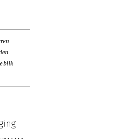
eren
rden
e blik
ging