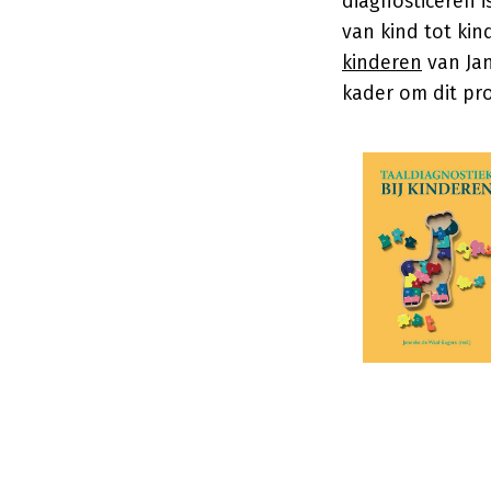
diagnosticeren i
van kind tot ki
kinderen
van
Ja
kader om dit pr