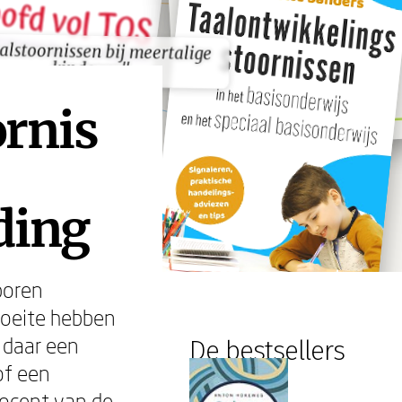
alstoornissen bij meertalige
alstoornissen bij meertalige
kinderen"
kinderen"
rnis
ding
boren
moeite hebben
 daar een
De bestsellers
of een
rocent van de