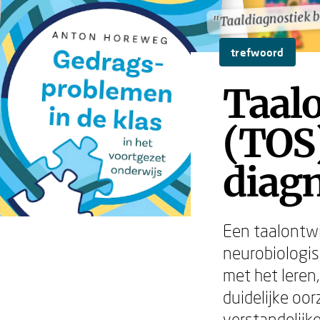
"Taaldiagnostiek b
"Taaldiagnostiek b
trefwoord
Taal
(TOS
diagn
Een taalontwi
neurobiologis
met het leren
duidelijke oor
verstandelijk