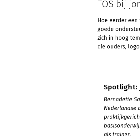
TOS bij jo
Hoe eerder een 
goede ondersteun
zich in hoog temp
die ouders, lo
Spotlight:
Bernadette S
Nederlandse a
praktijkgeric
basisonderwij
als trainer.