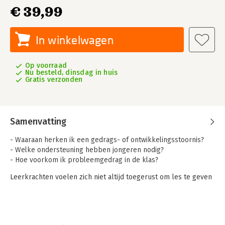
€ 39,99
In winkelwagen
Op voorraad
Nu besteld, dinsdag in huis
Gratis verzonden
Samenvatting
- Waaraan herken ik een gedrags- of ontwikkelingsstoornis?
- Welke ondersteuning hebben jongeren nodig?
- Hoe voorkom ik probleemgedrag in de klas?
Leerkrachten voelen zich niet altijd toegerust om les te geven
in een klas waarin steeds meer leerlingen zitten die de nodige
ondersteuning behoeven en forse gedragsproblemen
vertonen. 'Wat kan ik doen in de klas?' is de kernvraag die
iedere leraar zich wel eens stelt.