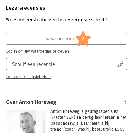
Aantal pagina's:
344
Uitgever:
LannooCampus
Lezersrecensies
Druk:
2
Verschijningsdatum:
6-3-2024
Wees de eerste die een lezersrecensie schrijft!
Hoofdrubriek:
Psychologie
?
Uw waardering
Log in om uw waardering te geven
Schrijf een recensie
Lees ons recensiebeleid
Over Anton Horeweg
Anton Horeweg is gedragsspecialist 
(Master SEN) en dertig jaar leraar in het 
basisonderwijs. Daarnaast is hij 
trainer/coach, was hij bestuurslid LBGS 