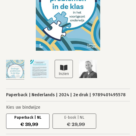
Paperback
Nederlands
2024
2e druk
9789401495578
Kies uw bindwijze
Paperback | NL
E-book | NL
€ 39,99
€ 29,99