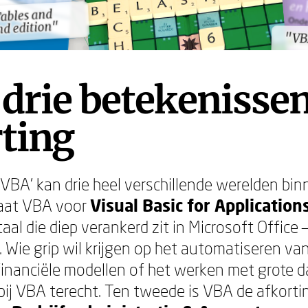
Tables and
Tables and
nd edition"
nd edition"
"VB
"VB
drie betekenissen
ting
'VBA' kan drie heel verschillende werelden bi
taat VBA voor
Visual Basic for Application
al die diep verankerd zit in Microsoft Office
. Wie grip wil krijgen op het automatiseren van
nanciële modellen of het werken met grote d
 bij VBA terecht. Ten tweede is VBA de afkorti