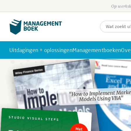
Op werkda
Uitdagingen + oplossingen
Managementboeken
Ove
"How to Implement Marke
"How to Implement Marke
Models Using VBA"
Models Using VBA"