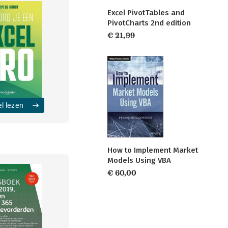
Excel PivotTables and
PivotCharts 2nd edition
€ 21,99
el lezen
How to Implement Market
Models Using VBA
€ 60,00