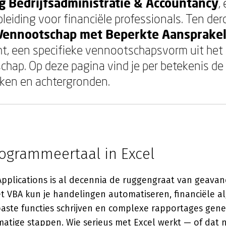
g Bedrijfsadministratie & Accountancy
,
leiding voor financiële professionals. Ten der
Vennootschap met Beperkte Aansprakel
t, een specifieke vennootschapsvorm uit het 
dschap. Op deze pagina vind je per betekenis d
ken en achtergronden.
rogrammeertaal in Excel
 Applications is al decennia de ruggengraat van geava
et VBA kun je handelingen automatiseren, financiële a
ste functies schrijven en complexe rapportages gen
tige stappen. Wie serieus met Excel werkt — of dat nu