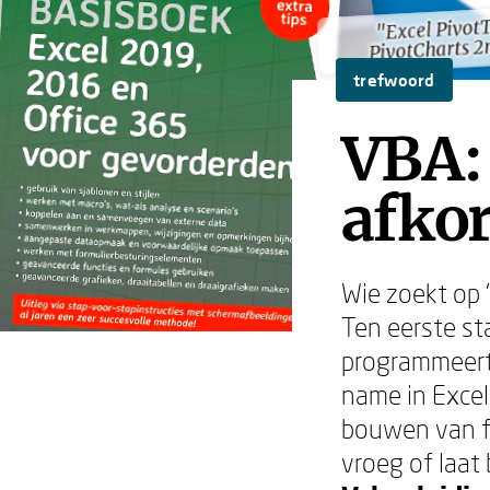
"Excel Pivot
"Excel Pivot
PivotCharts 2
PivotCharts 2
trefwoord
VBA: 
afkor
Wie zoekt op 
Ten eerste s
programmeerta
name in Excel
bouwen van fi
vroeg of laat