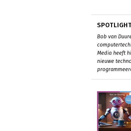
SPOTLIGHT
Bob van Duuren
computertechn
Media heeft h
nieuwe techno
programmeero