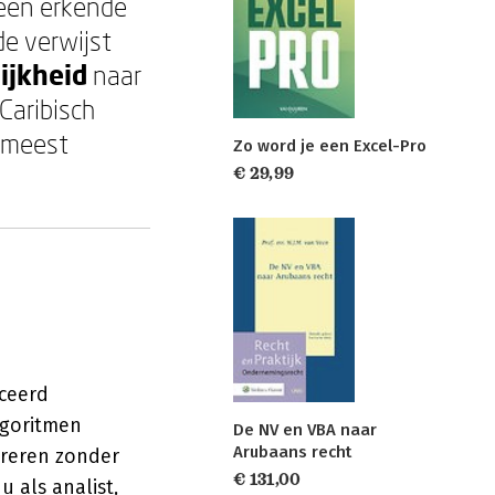
 een erkende
de verwijst
ijkheid
naar
Caribisch
e meest
Zo word je een Excel-Pro
€ 29,99
nceerd
lgoritmen
De NV en VBA naar
Arubaans recht
ereren zonder
€ 131,00
 als analist,