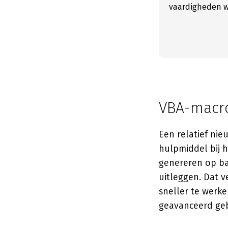
vaardigheden wi
VBA-macro
Een relatief nie
hulpmiddel bij 
genereren op ba
uitleggen. Dat 
sneller te werk
geavanceerd geb