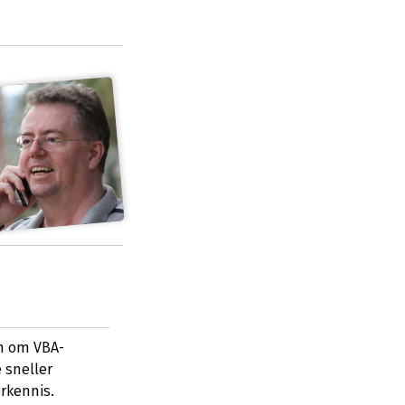
n om VBA-
e sneller
rkennis.