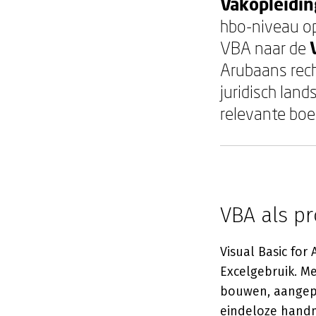
Vakopleidin
hbo-niveau op
VBA naar de
Arubaans rech
juridisch lan
relevante boe
VBA als p
Visual Basic for
Excelgebruik. M
bouwen, aangepa
eindeloze handma