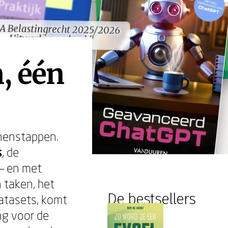
A Belastingrecht 2025/2026
A Belastingrecht 2025/2026
Uitwerkingenboek"
Uitwerkingenboek"
, één
nnenstappen.
s
, de
 — en met
 taken, het
De bestsellers
atasets, komt
ng voor de