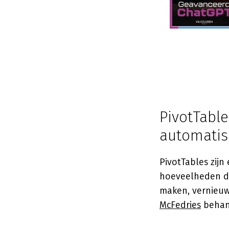
PivotTabl
automatis
PivotTables zijn
hoeveelheden da
maken, vernieuw
McFedries
behand