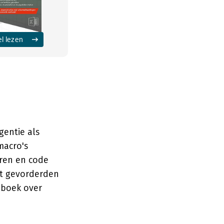
el lezen
gentie als
macro's
oren en code
pt gevorderden
 boek over