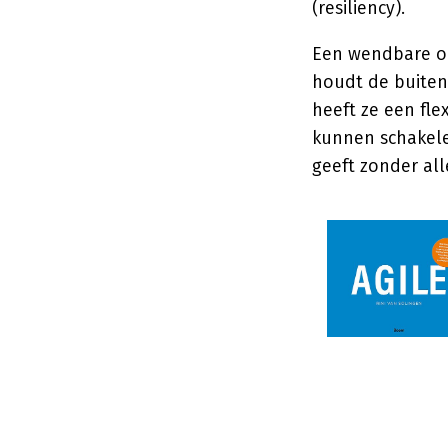
(resiliency).
Een wendbare org
houdt de buiten
heeft ze een fle
kunnen schakele
geeft zonder alle