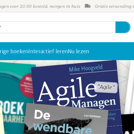
gen voor 23:00 besteld, morgen in huis
Gratis verzending
rige boeken
Interactief leren
Nu lezen
"Agile"
"Agile"