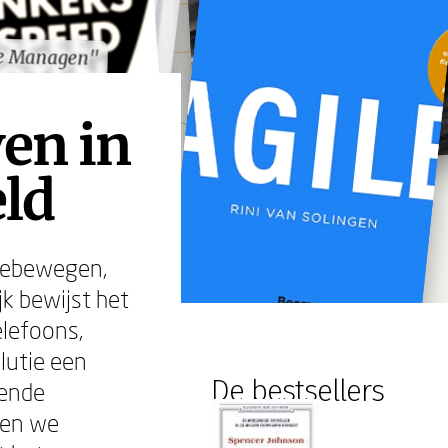
le Managen"
le Managen"
en in
ld
meebewegen,
jk bewijst het
elefoons,
lutie een
De bestsellers
oende
ien we