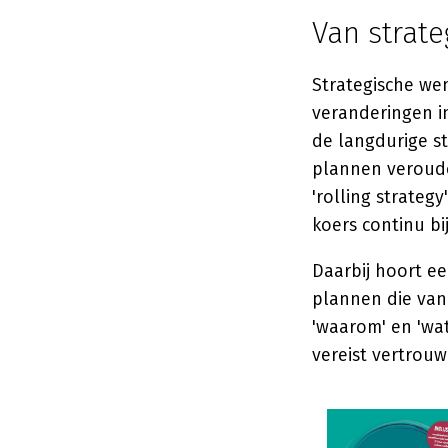
Van strate
Strategische we
veranderingen i
de langdurige s
plannen veroude
'rolling strateg
koers continu bi
Daarbij hoort e
plannen die van
'waarom' en 'wat
vereist vertrouw