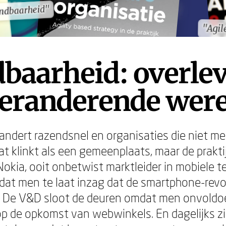
endbaarheid"
endbaarheid"
"Agi
"Agi
baarheid: overlev
veranderende were
andert razendsnel en organisaties die niet 
at klinkt als een gemeenplaats, maar de prakti
Nokia, ooit onbetwist marktleider in mobiele t
at men te laat inzag dat de smartphone-revo
s. De V&D sloot de deuren omdat men onvold
op de opkomst van webwinkels. En dagelijks z