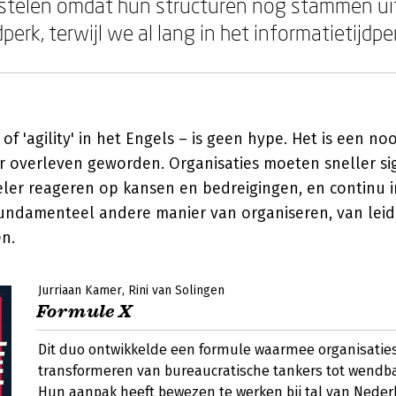
rstelen omdat hun structuren nog stammen ui
jdperk, terwijl we al lang in het informatietijdpe
f 'agility' in het Engels – is geen hype. Het is een no
 overleven geworden. Organisaties moeten sneller si
beler reageren op kansen en bedreigingen, en continu 
undamenteel andere manier van organiseren, van leid
n.
Jurriaan Kamer
Rini van Solingen
Formule X
Dit duo ontwikkelde een formule waarmee organisaties
transformeren van bureaucratische tankers tot wendb
Hun aanpak heeft bewezen te werken bij tal van Nede