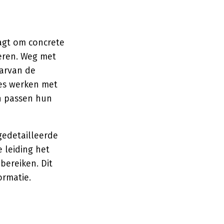
agt om concrete
oeren. Weg met
arvan de
ies werken met
en passen hun
gedetailleerde
 leiding het
bereiken. Dit
ormatie.