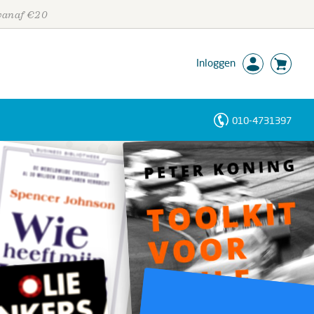
 vanaf €20
Inloggen
010-4731397
Personen
Trefwoorden