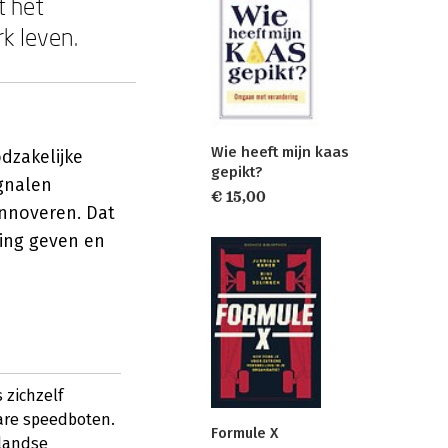
t het
rk leven.
Wie heeft mijn kaas
odzakelijke
gepikt?
gnalen
€ 15,00
innoveren. Dat
ing geven en
 zichzelf
are speedboten.
Formule X
rlandse