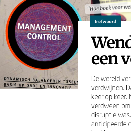
"Hoe boek voor w
"Hoe boek voor w
trefwoord
Wend
een 
De wereld ver
verdwijnen. D
keer op keer. 
verdween omd
disruptie wa
anticipeerde 