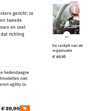
xtern gericht: ze
 Ten tweede
issen en snel
dat richting
De cockpit van de
organisatie
€ 49,95
 de hedendaagse
tmodellen niet
rom agility zo
€ 39,90