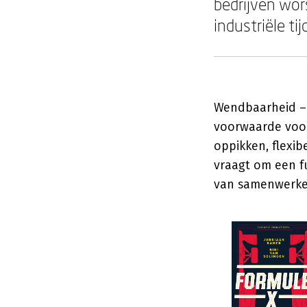
bedrijven wo
industriële ti
Wendbaarheid – o
voorwaarde voor
oppikken, flexi
vraagt om een f
van samenwerke