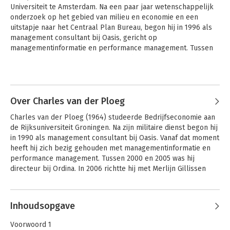
Universiteit te Amsterdam. Na een paar jaar wetenschappelijk 
onderzoek op het gebied van milieu en economie en een 
uitstapje naar het Centraal Plan Bureau, begon hij in 1996 als 
management consultant bij Oasis, gericht op 
managementinformatie en performance management. Tussen 
2000 en 2005 was hij manager bij Ordina. In 2006 richtte hij met 
Charles van der Ploeg Decido op.
Andere boeken door Merlijn
Gillissen
Over Charles van der Ploeg
Charles van der Ploeg (1964) studeerde Bedrijfseconomie aan 
de Rijksuniversiteit Groningen. Na zijn militaire dienst begon hij 
in 1990 als management consultant bij Oasis. Vanaf dat moment 
heeft hij zich bezig gehouden met managementinformatie en 
performance management. Tussen 2000 en 2005 was hij 
directeur bij Ordina. In 2006 richtte hij met Merlijn Gillissen 
Decido op.
Andere boeken door Charles van
Inhoudsopgave
der Ploeg
Van ambitie naar
Voorwoord 1
succes