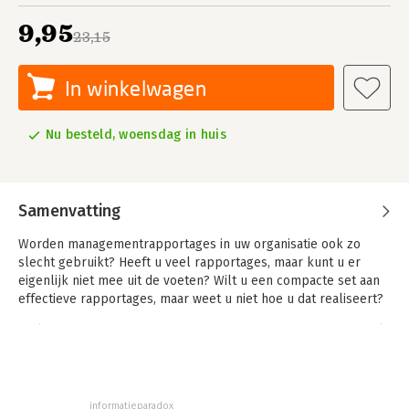
9,95
23,15
In winkelwagen
Nu besteld, woensdag in huis
Samenvatting
Worden managementrapportages in uw organisatie ook zo
slecht gebruikt? Heeft u veel rapportages, maar kunt u er
eigenlijk niet mee uit de voeten? Wilt u een compacte set aan
effectieve rapportages, maar weet u niet hoe u dat realiseert?
De laatste twee decennia hebben de meeste organisaties veel
tijd en geld geïnvesteerd in Business Intelligence Software,
analytics tools en big data, in de hoop daarmee beter te
kunnen sturen. Ondanks al deze inspanningen blijkt telkens
weer dat managementrapportages nauwelijks worden
informatieparadox