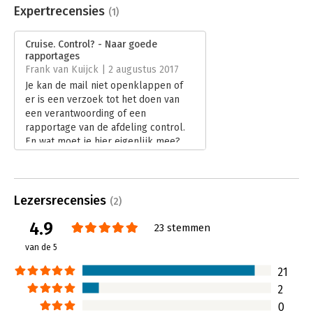
Uitgever:
Decido
informatie. Een boek om gewoon direct mee aan de slag te
Expertrecensies
(1)
Druk:
1
gaan.
Verschijningsdatum:
3-5-2017
Cruise. Control? - Naar goede
'Cruise. Control?' is gebaseerd op meer dan 25 jaar
rapportages
praktijkervaring in alle branches in Nederland. Het is
Hoofdrubriek:
Algemeen management
,
Strategisch
Frank van Kuijck | 2 augustus 2017
geschreven door Merlijn Gillissen en Charles van der Ploeg,
management
Je kan de mail niet openklappen of
organisatieadviseurs en oprichters van Decido.
er is een verzoek tot het doen van
een verantwoording of een
rapportage van de afdeling control.
En wat moet je hier eigenlijk mee?
Toen ik het boek Cruise. Control? aan
het lezen was besefte ik hoe vaak ik
gevraagd wordt om of bestookt
wordt met rapportages.
Lezersrecensies
(2)
Lees verder
4.9
23 stemmen
van de 5
21
2
0