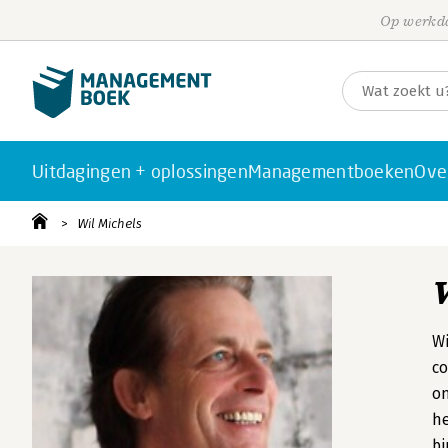
Op werkda
Uitdagingen + oplossingen
Managementboeken
Ove
Wil Michels
Wi
co
on
he
bi