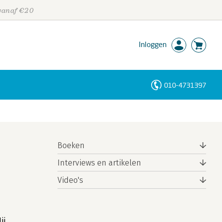
 vanaf €20
Inloggen
010-4731397
Personen
Trefwoorden
Boeken
Interviews en artikelen
Video's
ij