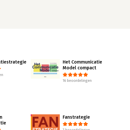
iestrategie
Het Communicatie
Model compact
en
16 beoordelingen
an
Fanstrategie
tie
7 beoordelingen