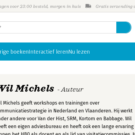
gen voor 23:00 besteld, morgen in huis
Gratis verzending
rige boeken
Interactief leren
Nu lezen
Wil Michels
- Auteur
l Michels geeft workshops en trainingen over
mmunicatiestrategie in Nederland en Vlaanderen. Hij werkt
der andere voor Van der Hist, SRM, Kortom en Babbage. Wil
eft een eigen adviesbureau en heeft ook een lange ervaring
nnen het HB0 als docent en als lid van visitatiecommissies. H