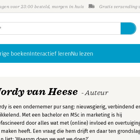
gen voor 23:00 besteld, morgen in huis
Gratis verzending
rige boeken
Interactief leren
Nu lezen
Jordy van Heese
- Auteur
rdy is een ondernemer pur sang: nieuwsgierig, verbindend e
ikkelend. Met een bachelor en MSc in marketing is hij
fascineerd door alles wat met (online) invloed en overtuigin
 maken heeft. Een vraag die hem drijft en daar ten grondsla
n ligt: ‘Waarom doen we wat we doen?’