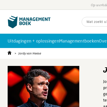
Op werkda
Uitdagingen + oplossingen
Managementboeken
Ove
Jordy van Heese
Jo
pr
ge
te
aa