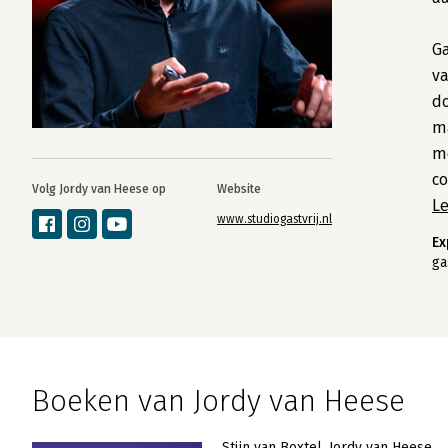
Ga
va
do
ma
me
co
Volg Jordy van Heese op
Website
L
www.studiogastvrij.nl
Ex
ga
Boeken van Jordy van Heese
Stijn van Boxtel
Jordy van Heese