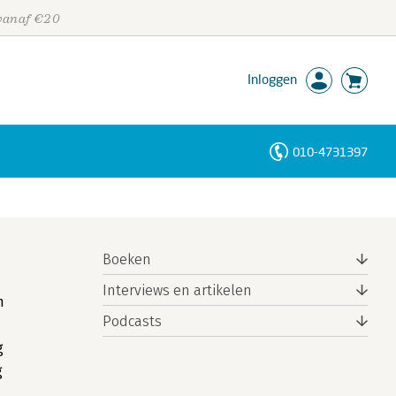
 vanaf €20
Inloggen
010-4731397
Personen
Trefwoorden
Boeken
Interviews en artikelen
n
Podcasts
g
g