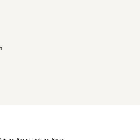
en
Stijn van Boxtel
Jordy van Heese