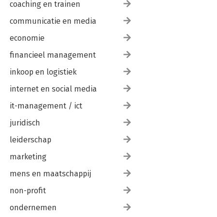
coaching en trainen
13. Trends & ontwikkelingen
14. Mooiste horeca-ervaring van...
communicatie en media
15. Welke Horecatijger ben jij?
16. Voldaan of overtroffen?
economie
17. Het horeca woordenboek
financieel management
18. Inspiratie & bronnen
inkoop en logistiek
internet en social media
it-management / ict
juridisch
leiderschap
marketing
mens en maatschappij
non-profit
ondernemen