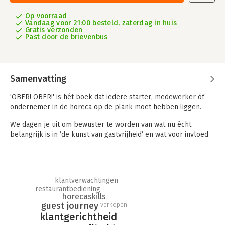
Op voorraad
Vandaag voor 21:00 besteld, zaterdag in huis
Gratis verzonden
Past door de brievenbus
Samenvatting
'OBER! OBER!' is hét boek dat iedere starter, medewerker óf
ondernemer in de horeca op de plank moet hebben liggen.
We dagen je uit om bewuster te worden van wat nu écht
belangrijk is in ‘de kunst van gastvrijheid’ en wat voor invloed
jij kunt hebben op de beleving van iedere gast. We leggen jou
de horeca van A tot Z uit en onze 'OBER! OBER!' guest journey
staat hierin centraal. We nemen je mee op de figuurlijke reis
die een gast doormaakt en leren je meer over verschillende
klantverwachtingen
type gasten, hun verwachtingen en hoe jij in contactmomenten
restaurantbediening
met de gast hét verschil kan maken.
horecaskills
guest journey
verkopen
We delen oneindig veel ervaringen en tips die jij direct in de
klantgerichtheid
praktijk kunt toepassen en we beantwoorden vragen als: Hoe