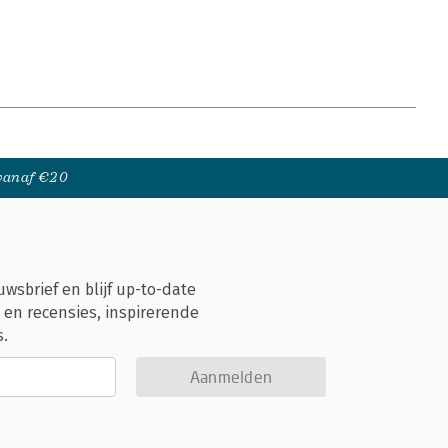
 vanaf €20
uwsbrief en blijf up-to-date
 en recensies, inspirerende
s.
Aanmelden