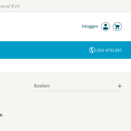
 vanaf €20
Inloggen
010-4731397
Personen
Trefwoorden
Boeken
on