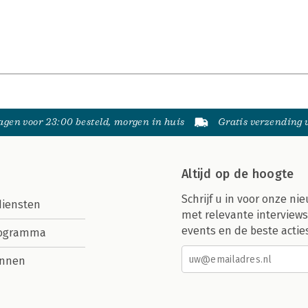
gen voor 23:00 besteld, morgen in huis
Gratis verzending
Altijd op de hoogte
Schrijf u in voor onze nie
diensten
met relevante interviews
events en de beste actie
rogramma
nnen