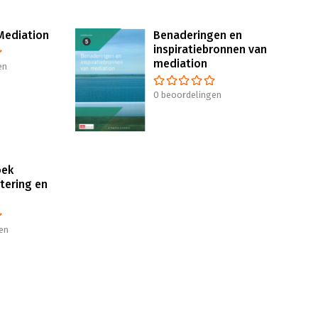
Mediation
Benaderingen en
inspiratiebronnen van
mediation
en
0 beoordelingen
oek
tering en
en