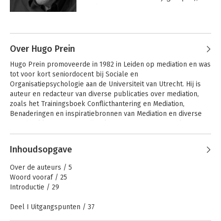
mediator en schrijver.

Simon Thomas, Mayke Smit, Jacqueline Spierdijk, Wendy
Versteeg, Bela de Vries, Jacques de Waart, Corné van der Wilt
Andere boeken door Dick
Over het schrijven van gedichten zegt 
en Sven Zebel.
Bonenkamp
hij: 
Ik ben het liefst een zo groot 
mogelijk deel van mijn leven bezig met 
Over Hugo Prein
het maken van nieuwe dingen uit niets. 
Hugo Prein promoveerde in 1982 in Leiden op mediation en was 
Als de altijd op de loer liggende 
tot voor kort seniordocent bij Sociale en 
vluchtigheid samenvalt met mijn 
Organisatiepsychologie aan de Universiteit van Utrecht. Hij is 
ontroering voor iets of iemand, ontstaat 
auteur en redacteur van diverse publicaties over mediation, 
bij mij een tekst. En als die - aus einem 
zoals het Trainingsboek Conflicthantering en Mediation, 
Guss - op digitaal papier belandt, 
Benaderingen en inspiratiebronnen van Mediation en diverse 
ontstaat er een gedicht
.
hoofdstukken in Het Handboek Mediation en geeft opleidingen 
en trainingen.
Andere boeken door Hugo Prein
Inhoudsopgave
De conflictadviseur
Handboek
Over de auteurs / 5
Mediation
Woord vooraf / 25
Introductie / 29
Deel I Uitgangspunten / 37
Bekijk alle boeken