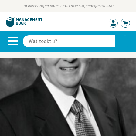
Op werkdagen voor 23:00 besteld, morgen in huis