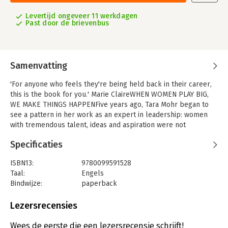
Levertijd ongeveer 11 werkdagen
Past door de brievenbus
Samenvatting
'For anyone who feels they're being held back in their career,
this is the book for you.' Marie ClaireWHEN WOMEN PLAY BIG,
WE MAKE THINGS HAPPENFive years ago, Tara Mohr began to
see a pattern in her work as an expert in leadership: women
with tremendous talent, ideas and aspiration were not
recognising their own brilliance.
Specificaties
ISBN13:
9780099591528
Taal:
Engels
Bindwijze:
paperback
Aantal pagina's:
304
Uitgever:
Cornerstone
Lezersrecensies
Verschijningsdatum:
12-3-2015
Wees de eerste die een lezersrecensie schrijft!