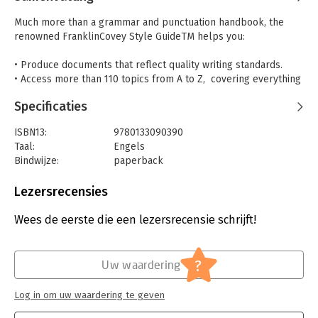
Much more than a grammar and punctuation handbook, the
renowned FranklinCovey Style GuideTM helps you:
• Produce documents that reflect quality writing standards.
• Access more than 110 topics from A to Z, covering everything
from document design, graphics, and parts of speech to
Specificaties
punctuation, sentence style, and word choice.
• Create documents from start to finish and avoid writer’s
ISBN13:
9780133090390
block.
Taal:
Engels
• Write effective letters, memos, and resumés with the help of
Bindwijze:
paperback
more than 30 model documents.
Aantal pagina's:
437
• Design effective, understandable graphics that enhance and
Uitgever:
Pearson FT Press
Lezersrecensies
convey your message.
Druk:
5
• Discover and prioritize information.
Verschijningsdatum:
1-6-2012
Wees de eerste die een lezersrecensie schrijft!
FranklinCovey is a leading provider of leadership, personal
Hoofdrubriek:
Communicatie en media
productivity, and effective communication workshops. Two
?
programs—Writing Advantage™ and Technical Writing
Uw waardering
Advantage™—help you learn how to write documents that
achieve the results you expect. Both workshops feature the
Log in om uw waardering te geven
FranklinCovey Style Guide.