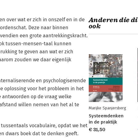
Anderen die di
 over wat er zich in onszelf en in de
ook
oordenschat. Deze naar bin­nen
vendien een grote aantrekkingskracht.
l ook tussen-mensen-taal kunnen
rukking te geven aan wat er zich
waarom zouden we daar eigenlijk
 internaliserende en psychologiserende
e oplossing voor het probleem in het
lse antwoorden op de vraag welke
afstand willen nemen van het al te
Marijke Spanjersberg
Systeemdenken
in de praktijk
t tussentaals vocabulaire, opdat we het
€ 31,50
Een dwars boek dat te denken geeft.