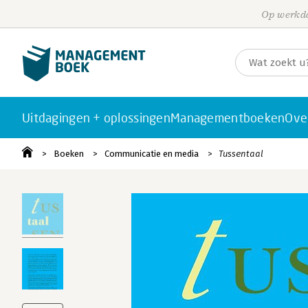
Op werkda
Uitdagingen + oplossingen
Managementboeken
Ove
Boeken
Communicatie en media
Tussentaal