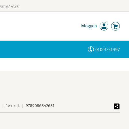
 vanaf €20
Inloggen
010-4731397
Personen
Trefwoorden
2
1e druk
9789086842681