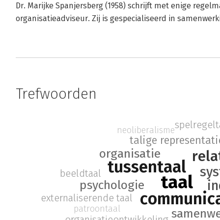
Dr. Marijke Spanjersberg (1958) schrijft met enige regelm
organisatieadviseur. Zij is gespe­cialiseerd in samenwer
Trefwoorden
spelregelt
neoliberalisme
talige representati
organisatie
rela
tussentaal
sy
beeldtaal
taal
psychologie
in
communica
externaliserende taal
patroontaal
samenwe
organisatieontwikkeling