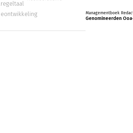
lregeltaal
ieontwikkeling
Managementboek Redact
Genomineerden Ooa-Si