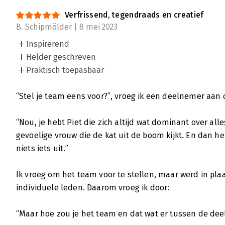
Lees verder
Verfrissend, tegendraads en creatief
B. Schipmölder | 8 mei 2023
Inspirerend
Tussentaal - Een prachtig boek over de
Helder geschreven
Jaap van 't Hek | 30 november 2022
Praktisch toepasbaar
Marijke Spanjersberg bracht een prachtig bo
naast alle ‘in-mensen-taal’ komen tot een r
“Stel je team eens voor?”, vroeg ik een deelnemer aan 
geïndividualiseerde tijd heeft een domina
voortgebracht.
“Nou, je hebt Piet die zich altijd wat dominant over alle
Lees verder
gevoelige vrouw die de kat uit de boom kijkt. En dan heb 
niets iets uit.”
Ik vroeg om het team voor te stellen, maar werd in pl
individuele leden. Daarom vroeg ik door:
“Maar hoe zou je het team en dat wat er tussen de de