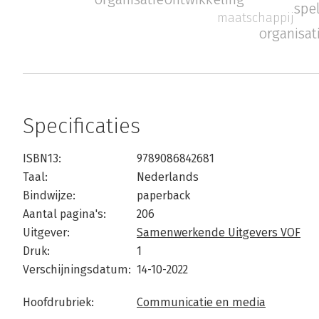
spe
maatschappij
organisat
Specificaties
ISBN13:
9789086842681
Taal:
Nederlands
Bindwijze:
paperback
Aantal pagina's:
206
Uitgever:
Samenwerkende Uitgevers VOF
Druk:
1
Verschijningsdatum:
14-10-2022
Hoofdrubriek:
Communicatie en media