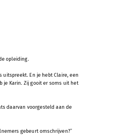
 8e functie van taal
ek uit: ‘Tussentaal’. Hoe kunnen we
ijkere ‘tussen-mensen-taal’? Onze
de opleiding.
nt psychologiserend denken
s uitspreekt. En je hebt Claire, een
je Karin. Zij gooit er soms uit het
aats daarvan voorgesteld aan de
elnemers gebeurt omschrijven?”