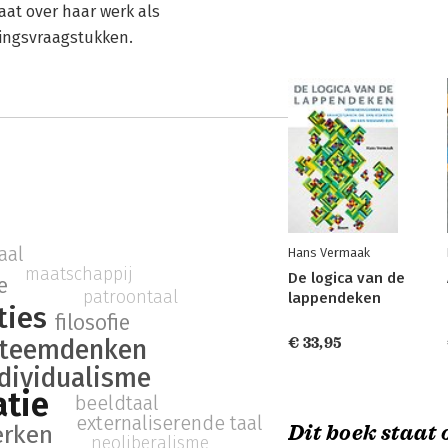
aat over haar werk als
kingsvraagstukken.
aal
Hans Vermaak
maatschappij
De logica van de
e
patroontaal
lappendeken
ties
filosofie
steemdenken
€ 33,95
dividualisme
tie
beeldtaal
externaliserende taal
Dit boek staat o
rken
neoliberalisme