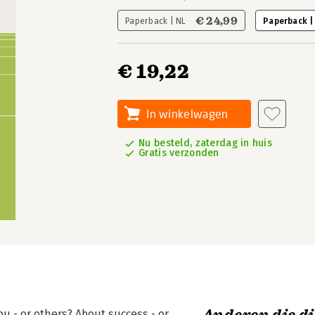
€ 24,99
Paperback | NL
Paperback |
€ 19,22
In winkelwagen
Nu besteld, zaterdag in huis
Gratis verzonden
ou - or others? About success - or