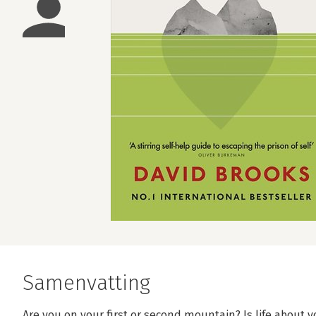
Samenvatting
Are you on your first or second mountain? Is life about y