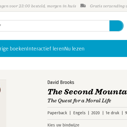
gen voor 23:00 besteld, morgen in huis
Gratis verzending
rige boeken
Interactief leren
Nu lezen
David Brooks
The Second Mounta
The Quest for a Moral Life
Paperback
Engels
2020
1e druk
Kies uw bindwijze