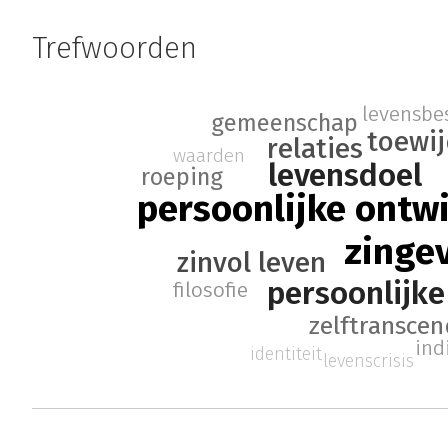
Trefwoorden
levensbe
gemeenschap
toewi
relaties
waarden
levensdoel
roeping
persoonlijke ontw
zinge
zinvol leven
persoonlijke
filosofie
zelftranscen
ind
identiteit
levenscrisis