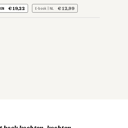
€ 19,22
€ 12,99
 EN
E-book | NL