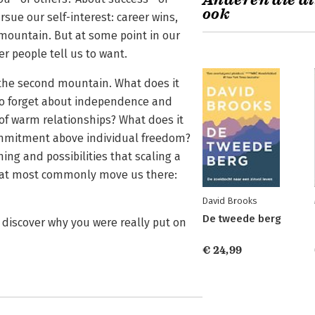
Anderen die di
ook
sue our self-interest: career wins,
t mountain. But at some point in our
er people tell us to want.
s the second mountain. What does it
To forget about independence and
of warm relationships? What does it
commitment above individual freedom?
g and possibilities that scaling a
hat most commonly move us there:
David Brooks
De tweede berg
ou discover why you were really put on
€ 24,99