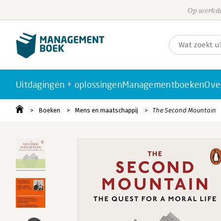
Op werkda
Uitdagingen + oplossingen
Managementboeken
Ove
Boeken
Mens en maatschappij
The Second Mountain