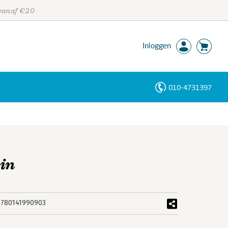
 vanaf €20
Inloggen
010-4731397
Personen
Trefwoorden
in
9780141990903