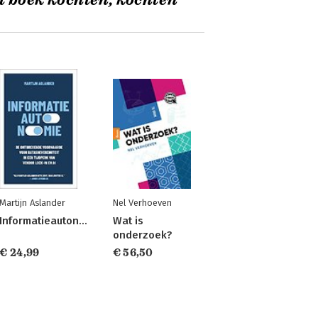
t boek kochten, kochten
Martijn Aslander
Nel Verhoeven
Informatieautonomie
Wat is
onderzoek?
€ 24,99
€ 56,50