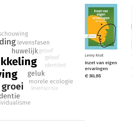
schouwing
jding
levensfasen
huwelijk
geloof
Lenny Kruit
geloof
ikkeling
Inzet van eigen
identiteit
ervaringen
ving
geluk
€ 30,95
morele ecologie
 groei
levenscrisis
dentie
ividualisme