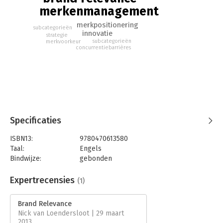
merkenmanagement
merkpositionering
subcategorieën
innovatie
strategie
subcategorieën
merkvoorkeur
concurrentiebarrières
Specificaties
ISBN13:
9780470613580
Taal:
Engels
Bindwijze:
gebonden
Aantal pagina's:
382
Uitgever:
John Wiley & Sons
Expertrecensies
(1)
Druk:
1
Hoofdrubriek:
Marketing
Brand Relevance
Nick van Loendersloot | 29 maart
2013