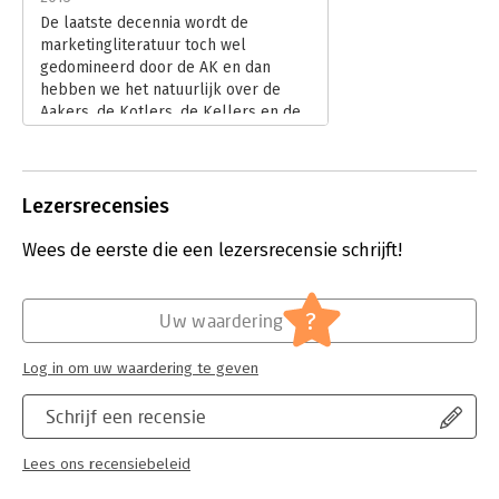
De laatste decennia wordt de
marketingliteratuur toch wel
gedomineerd door de AK en dan
hebben we het natuurlijk over de
Aakers, de Kotlers, de Kellers en de
Kapferers, die ons met de regelmaat
van de klok verblijden met vuistdikke
standaardwerken. Vaak zijn deze
publicaties een herhaling van zetten,
Lezersrecensies
of een variant op een bestaand
thema. Maar soms komen er nieuwe
Wees de eerste die een lezersrecensie schrijft!
concepten aan de orde. De vraag is
natuurlijk in welke categorie het
laatste geesteskind van Aaker na
?
Uw waardering
Strategic Market Management,
Managing Brand Equity, Building
Log in om uw waardering te geven
Strong Brands en Brand Leadership
valt.
Schrijf een recensie
Lees verder
Lees ons recensiebeleid