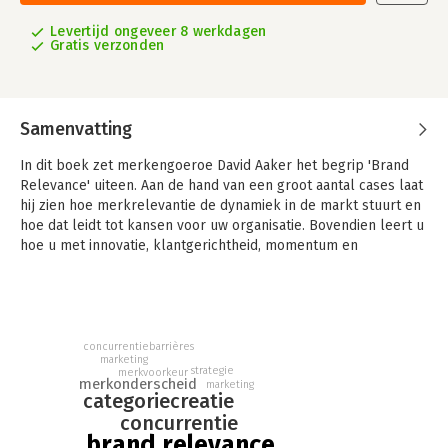
Levertijd ongeveer 8 werkdagen
Gratis verzonden
Samenvatting
In dit boek zet merkengoeroe David Aaker het begrip 'Brand
Relevance' uiteen. Aan de hand van een groot aantal cases laat
hij zien hoe merkrelevantie de dynamiek in de markt stuurt en
hoe dat leidt tot kansen voor uw organisatie. Bovendien leert u
hoe u met innovatie, klantgerichtheid, momentum en
zichtbaarheid de concurrentie irrelevant maakt en houdt.
Aakers uitgangspunt: ieder nieuw product is een merk.
concurrentiebarrières
marketing
strategie
merkvoorkeur
merkonderscheid
marketing
categoriecreatie
concurrentie
brand relevance