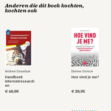
Anderen die dit boek kochten,
9. Guidelines: Sociability and usability
kochten ook
10. Assessing needs and evaluating communities
11. Development case studies
12. Looking to the future
References
Index
Andrew Dasselaar
Etienne Donicie
Handboek
Hoe vind je me?
Internetresearch
en
datajournalistiek
€ 49,99
€ 29,95