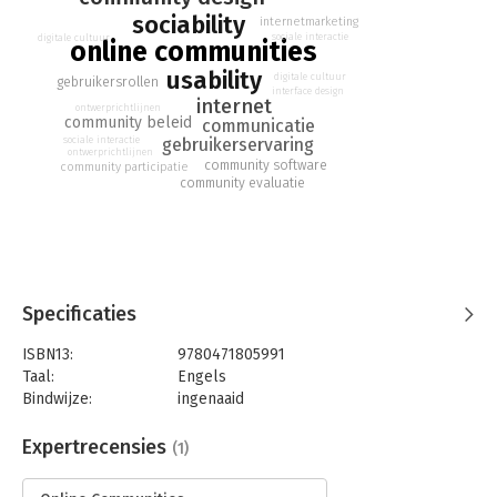
nieuwe.
sociability
internetmarketing
sociale interactie
digitale cultuur
online communities
usability
digitale cultuur
gebruikersrollen
interface design
internet
ontwerprichtlijnen
community beleid
communicatie
sociale interactie
gebruikerservaring
ontwerprichtlijnen
community software
community participatie
community evaluatie
Specificaties
ISBN13:
9780471805991
Taal:
Engels
Bindwijze:
ingenaaid
Aantal pagina's:
440
Uitgever:
John Wiley & Sons
Expertrecensies
(1)
Druk:
2
Hoofdrubriek:
Internet en social media