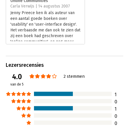
Online Communities
Carla Verwijs | 14 augustus 2007
Jenny Preece ken ik als auteur van
een aantal goede boeken over
'usability' en 'user-interface design'.
Het verbaasde me dan ook te zien dat
zij een boek had geschreven over
'online communities', en nog meer
dat ze in dat boek schrijft dat ze al
vanaf 1996 doceert over dit
onderwerp. Hoe kan me dat zijn
Lezersrecensies
ontgaan?! In elk geval had ik met het
uitkomen van de herdruk van haar
4.0
2 stemmen
Engelstalige boek 'Online
Communities' de kans te lezen hoe
van de 5
Preece tegen dit onderwerp aankijkt.
Vanuit haar achtergrond is het dan
1
weer niet verbazingwekkend dat dit
0
boek geschreven is voor ontwerpers
1
van 'communities' en verder voor
0
iedereen die in dit onderwerp is
geïnteresseerd.
0
Lees verder