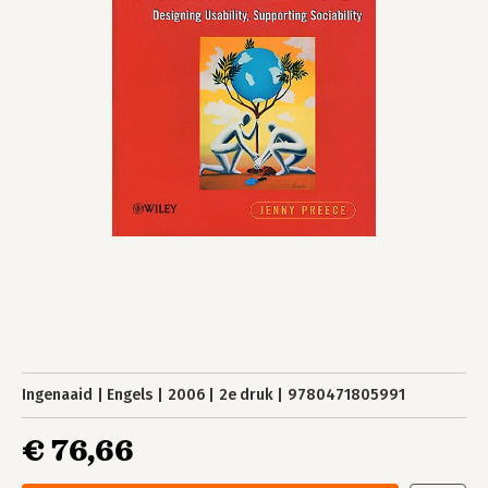
Ingenaaid
Engels
2006
2e druk
9780471805991
€ 76,66