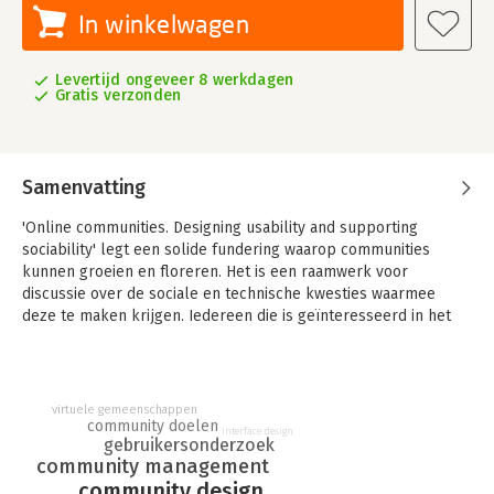
In winkelwagen
Levertijd ongeveer 8 werkdagen
Gratis verzonden
Samenvatting
'Online communities. Designing usability and supporting
sociability' legt een solide fundering waarop communities
kunnen groeien en floreren. Het is een raamwerk voor
discussie over de sociale en technische kwesties waarmee
deze te maken krijgen. Iedereen die is geïnteresseerd in het
kweken en cultiveren van online communities zal baat hebben
bij deze uitvoerig onderbouwde en zorgvuldig uitgedachte
studie naar de sociale en technische kwesties die spelen bij
het succes ervan.
virtuele gemeenschappen
community doelen
interface design
Het boek is bedoeld voor studenten en
gebruikersonderzoek
computerprofessionals, zowel voor de verbetering van
community management
bestaande gemeenschappen als voor de ontwikkeling van
community design