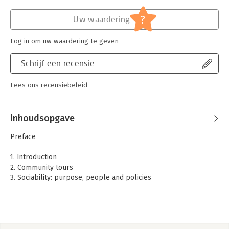
?
Uw waardering
Log in om uw waardering te geven
Schrijf een recensie
Lees ons recensiebeleid
Inhoudsopgave
Preface
1. Introduction
2. Community tours
3. Sociability: purpose, people and policies
4. Usability: tasks, users and software
5. Research speaks to practice: Interpersonal communication
6. Research speaks to people: Groups
7. Community-centered development
8. Selecting software