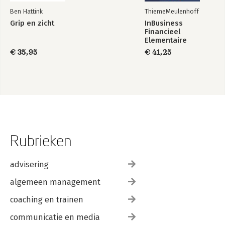
Ben Hattink
ThiemeMeulenhoff
Grip en zicht
InBusiness
Financieel
Elementaire
bedrijfsadministratie
€ 35,95
€ 41,25
deel 1 - Tekstboek
+ licentie
Rubrieken
advisering
algemeen management
coaching en trainen
communicatie en media