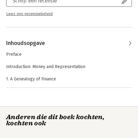
Schrijf een recensie
Lees ons recensiebeleid
Inhoudsopgave
Preface
Introduction: Money and Representation
1. A Genealogy of Finance
2. Mastering Lady Credit
3. Finance, Gambling, and Speculation
4. The Dow Jones Average and the Birth of the Financial Market
5. Regulation and Risk in Contemporary Markets
6. Repoliticizing Financial Practices
Anderen die dit boek kochten,
kochten ook
Conclusion: Objectivity and Irony in the Dot-Com Bubble
Notes