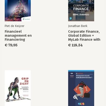
Piet de Keijzer
Jonathan Berk
Financieel
Corporate Finance,
management en
Global Edition +
Financiering
MyLab Finance with
Pearson eText
€ 79,95
€ 118,54
(Package)