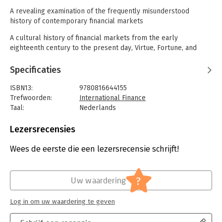
A revealing examination of the frequently misunderstood
history of contemporary financial markets
A cultural history of financial markets from the early
eighteenth century to the present day, Virtue, Fortune, and
Faith offers a reading of the historical insecurities, debates, and
controversies that were purged from nascent credit practices
Specificaties
in order to produce the image of today's global financial
sphere. Marieke de Goede questions assumptions about
ISBN13:
9780816644155
international finance's unchallenged position and exposes its
Trefwoorden:
International Finance
ambiguous scientific authority.
Taal:
Nederlands
Bindwijze:
paperback
Aantal pagina's:
272
Lezersrecensies
Uitgever:
University of Minnesota Press
Druk:
1
Wees de eerste die een lezersrecensie schrijft!
Verschijningsdatum:
1-3-2005
Hoofdrubriek:
Financieel management
?
Uw waardering
Log in om uw waardering te geven