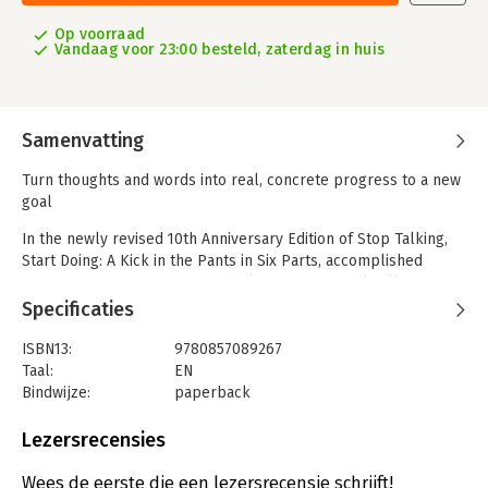
Op voorraad
Vandaag voor 23:00 besteld, zaterdag in huis
Samenvatting
Turn thoughts and words into real, concrete progress to a new
goal
In the newly revised 10th Anniversary Edition of Stop Talking,
Start Doing: A Kick in the Pants in Six Parts, accomplished
entrepreneur Shaa Wasmund delivers a powerful call to action
for anyone looking to kick their life into high gear and start
Specificaties
realizing their wildest dreams. In the book, you'll learn to
harness that nagging feeling that you should be doing
ISBN13:
9780857089267
something more and turn it into a positive force for change.
Taal:
EN
Bindwijze:
paperback
You'll move from words and thoughts to concrete actions,
Aantal pagina's:
208
putting your fears and anxieties in their place and focusing on
Uitgever:
John Wiley and Sons Ltd
Lezersrecensies
the rewards that await you right around the corner. An
Verschijningsdatum:
19-5-2025
inspiring, can't-miss prescription for turning those hopes and
Wees de eerste die een lezersrecensie schrijft!