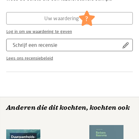
dreams into reality, Stop Talking, Start Doing offers a powerful
Hoofdrubriek:
Economie
,
Psychologie
guide to help you take that all-important first step on your
new journey.
?
Uw waardering
Log in om uw waardering te geven
Schrijf een recensie
Lees ons recensiebeleid
Anderen die dit kochten, kochten ook