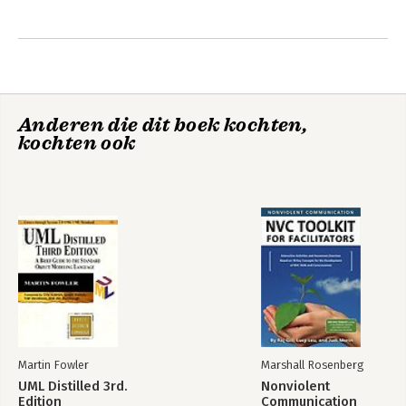
Emotional
Intelligence Habits
Anderen die dit boek kochten,
Bekijk alle boeken
kochten ook
Martin Fowler
Marshall Rosenberg
UML Distilled 3rd.
Nonviolent
Edition
Communication