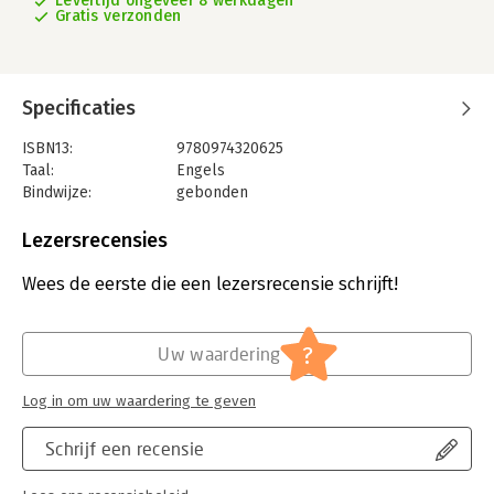
Levertijd ongeveer 8 werkdagen
Gratis verzonden
Specificaties
ISBN13:
9780974320625
Taal:
Engels
Bindwijze:
gebonden
Aantal pagina's:
280
Uitgever:
TalentSmart
Lezersrecensies
Verschijningsdatum:
2-7-2009
Wees de eerste die een lezersrecensie schrijft!
Hoofdrubriek:
Psychologie
?
Uw waardering
Log in om uw waardering te geven
Schrijf een recensie