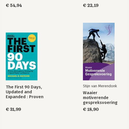
€ 54,94
€ 22,19
Stijn van Merendonk
The First 90 Days,
Updated and
Waaier
Expanded : Proven
motiverende
Strategies for
gespreksvoering
Getting Up to
€ 31,99
€ 18,90
Speed Faster and
Smarter