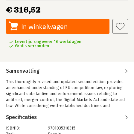
€ 316,52
In winkelwagen
Levertijd ongeveer 16 werkdagen
Gratis verzonden
Samenvatting
This thoroughly revised and updated second edition provides
an enhanced understanding of EU competition law, exploring
significant substantive and enforcement issues relating to
antitrust, merger control, the Digital Markets Act and state aid
law. While considering well-established doctrines and
landmark judgements, the textbook also addresses recent
Specificaties
developments such as digitalisation, sustainability and
globalisation, and how these issues will influence future inquiry
ISBN13:
9781035318315
into competition law.