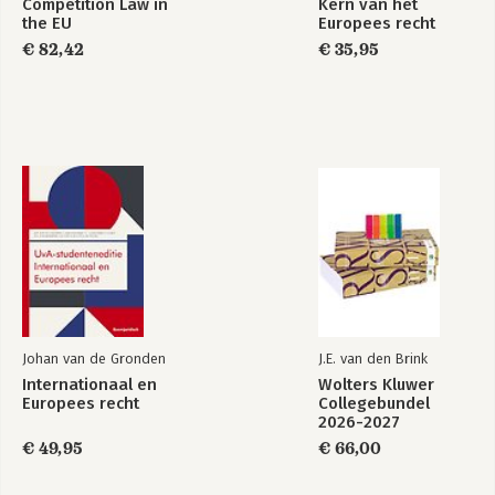
Competition Law in
Kern van het
the EU
Europees recht
PART VI CONCLUSIONS
€ 82,42
€ 35,95
11 Conclusions: the evolving role of European competition
12 Bibliography
Johan van de Gronden
J.E. van den Brink
Internationaal en
Wolters Kluwer
Europees recht
Collegebundel
2026-2027
€ 49,95
€ 66,00