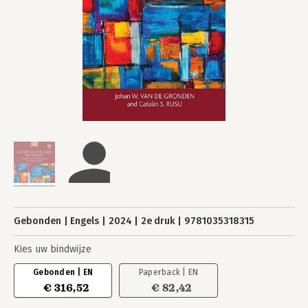
Gebonden
Engels
2024
2e druk
9781035318315
Kies uw bindwijze
Gebonden | EN
Paperback | EN
€ 316,52
€ 82,42