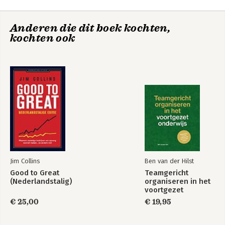
9. Conclusion
Essenties van
Essenties van
Anderen die dit boek kochten,
Appendices
Verandermanagement
Verandermanagement
kochten ook
Index.
Bekijk alle boeken
De
The Management
managementideeënfabriek
Idea Factory
Bekijk alle boeken
Jim Collins
Ben van der Hilst
Good to Great
Teamgericht
(Nederlandstalig)
organiseren in het
voortgezet
onderwijs
€ 25,00
€ 19,95