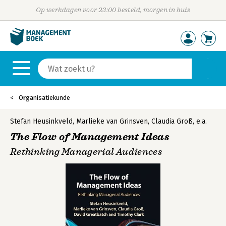
Op werkdagen voor 23:00 besteld, morgen in huis
Organisatiekunde
Stefan Heusinkveld
,
Marlieke van Grinsven
,
Claudia Groß
,
e.a.
The Flow of Management Ideas
Rethinking Managerial Audiences