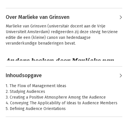
Andere boeken door Stefan
Heusinkveld
Over Marlieke van Grinsven
Marlieke van Grinsven (universitair docent aan de Vrije 
Universiteit Amsterdam) redigeerden zij deze stevig herziene 
editie die een (kleine) canon van hedendaagse 
veranderkundige benaderingen bevat.
Andere boeken door Marlieke van
Grinsven
Inhoudsopgave
De
The Oxford
1. The Flow of Management Ideas
managementideeënfabriek
Handbook of
2. Studying Audiences
Management Ideas
3. Creating a Positive Atmosphere Among the Audience
4. Conveying The Applicability of Ideas to Audience Members
5. Defining Audience Orientations
6. Understanding Audience Dynamism
7. Managerial Audiences in Organizational Contexts
8. Managerial Audiences and Fan Involvement