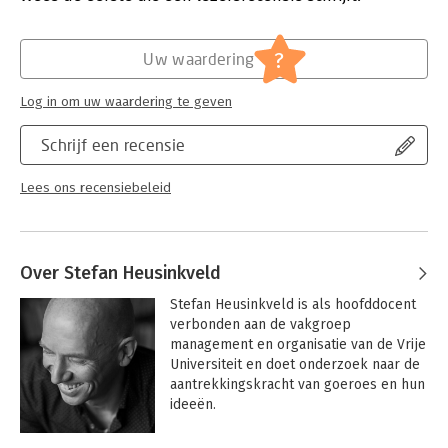
understanding the impact of management ideas as well as the
nature of contemporary managerial work. For scholars and
Hoofdrubriek:
Organisatiekunde
students in organisation studies, knowledge management and
?
Uw waardering
management consultancy, as well as reflective management
practitioners.
Log in om uw waardering te geven
Schrijf een recensie
Lees ons recensiebeleid
Over Stefan Heusinkveld
Stefan Heusinkveld is als hoofddocent 
verbonden aan de vakgroep 
management en organisatie van de Vrije 
Universiteit en doet onderzoek naar de 
aantrekkingskracht van goeroes en hun 
ideeën.