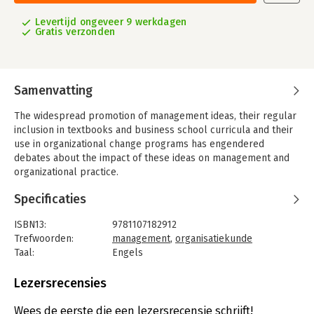
Levertijd ongeveer 9 werkdagen
Gratis verzonden
Samenvatting
The widespread promotion of management ideas, their regular
inclusion in textbooks and business school curricula and their
use in organizational change programs has engendered
debates about the impact of these ideas on management and
organizational practice.
Based on analyses of managerial audience members' activities
Specificaties
and related meaning-making prior to, during and after guru
events with leading management thinkers, this book sheds new
ISBN13:
9781107182912
light on how management practitioners come to use
Trefwoorden:
management
,
organisatiekunde
management ideas in the different relevant contexts of their
Taal:
Engels
working lives.
Bindwijze:
gebonden
Aantal pagina's:
250
Lezersrecensies
The authors argue that a broader, more differentiated and
Uitgever:
Cambridge University Press
more dynamic view of managerial audiences is essential in
Verschijningsdatum:
10-6-2021
Wees de eerste die een lezersrecensie schrijft!