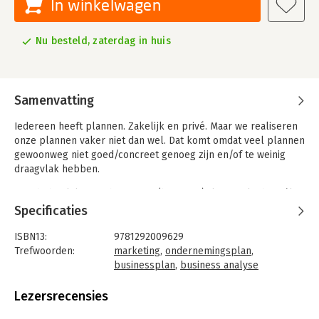
In winkelwagen
Nu besteld, zaterdag in huis
Samenvatting
Iedereen heeft plannen. Zakelijk en privé. Maar we realiseren
onze plannen vaker niet dan wel. Dat komt omdat veel plannen
gewoonweg niet goed/concreet genoeg zijn en/of te weinig
draagvlak hebben.
Met dit boek leert u hoe u een (business)plan maakt dat wél
werkt. De methodiek heet OGSM: Objective, Goals, Strategies,
Specificaties
Measures. Het is een plan op 1 A4 (ja, u leest het goed: 1 A4)
wat leidt van visie naar actie. Het verbindt ambitieuze
ISBN13:
9781292009629
doelstellingen aan concrete activiteiten. De methodiek is
Trefwoorden:
marketing
,
ondernemingsplan
,
wereldwijd bewezen effectief. Vele personen en organisaties
businessplan
,
business analyse
werken er al jarenlang mee, zoals de NASA, Procter & Gamble,
Taal:
Engels
Coca-Cola en Business Openers. Aan de slag dus als u nog
Bindwijze:
paperback
Lezersrecensies
succesvoller wilt zijn!
Aantal pagina's:
168