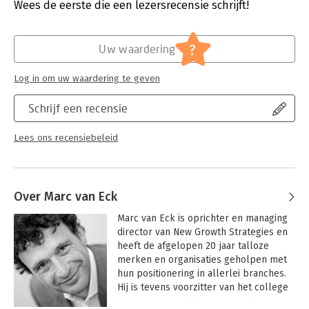
Uitgever:
Prentice Hall
Wees de eerste die een lezersrecensie schrijft!
Druk:
1
Verschijningsdatum:
10-7-2025
?
Uw waardering
Hoofdrubriek:
Algemeen management
Log in om uw waardering te geven
Schrijf een recensie
Lees ons recensiebeleid
Over Marc van Eck
Marc van Eck is oprichter en managing 
director van New Growth Strategies en 
heeft de afgelopen 20 jaar talloze 
merken en organisaties geholpen met 
hun positionering in allerlei branches. 
Hij is tevens voorzitter van het college 
van register marketeers, spreker, 