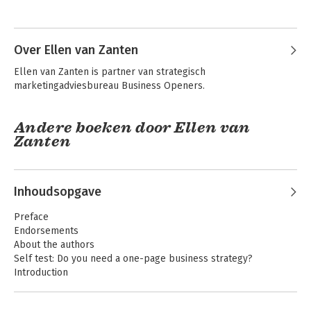
initiatiefnemer van de Internal Branding 
Andere boeken door Marc van Eck
vakgroep van het NIMA, distinguished 
lecturer Nyenrode, auteur van diverse 
bestsellers.
Over Ellen van Zanten
Ellen van Zanten is partner van strategisch 
marketingadviesbureau Business Openers.
Andere boeken door Ellen van
Zanten
Inhoudsopgave
Businessplan op 1
Groeiversnellers
A4
Preface
Endorsements
About the authors
Self test: Do you need a one-page business strategy?
Introduction
Part 1: Laying the Foundations