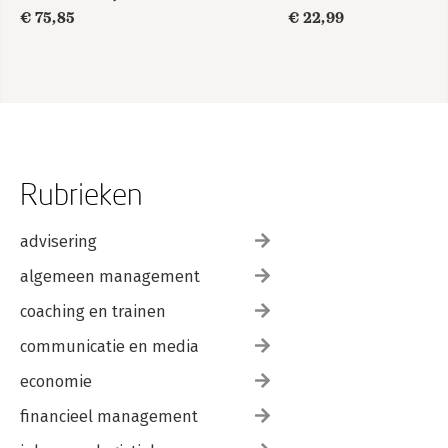
SE 21 Developer
€ 75,85
€ 22,99
Study Guide: Exam
1Z0–830
Rubrieken
advisering
algemeen management
coaching en trainen
communicatie en media
economie
financieel management