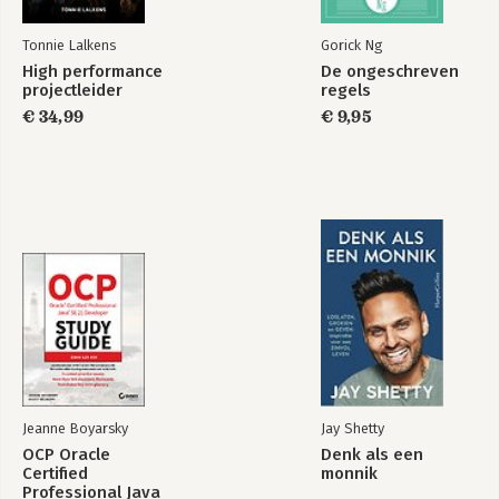
Dankwoord 297
Register 301
Tonnie Lalkens
Gorick Ng
High performance
De ongeschreven
projectleider
regels
€ 34,99
€ 9,95
Jeanne Boyarsky
Jay Shetty
OCP Oracle
Denk als een
Certified
monnik
Professional Java