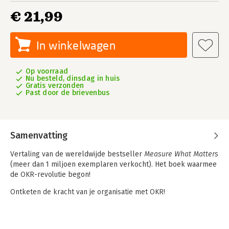
€ 21,99
In winkelwagen
Op voorraad
Nu besteld, dinsdag in huis
Gratis verzonden
Past door de brievenbus
Samenvatting
Vertaling van de wereldwijde bestseller
Measure What Matters
(meer dan 1 miljoen exemplaren verkocht). Het boek waarmee
de
OKR-revolutie
begon!
Ontketen de kracht van je organisatie met OKR!
OKR, kort voor Objectives & Key Results, is een bewezen
methode om doelen te stellen, de voortgang te meten en