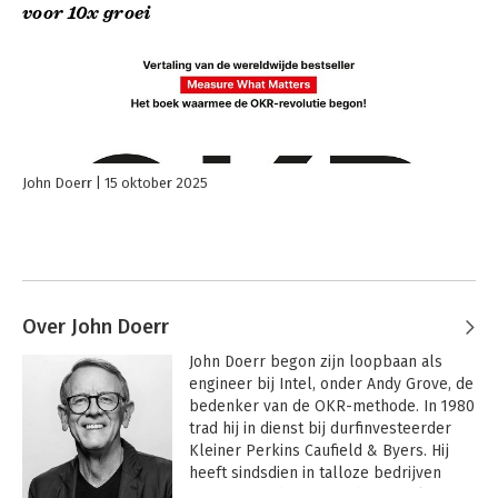
voor 10x groei
tempo ambitieuze doelen kan halen
. – Sheryl Sandberg,
voormalig COO van Facebook/Meta en auteur van
Lean In
John Doerr
15 oktober 2025
Over John Doerr
John Doerr begon zijn loopbaan als 
engineer bij Intel, onder Andy Grove, de 
bedenker van de OKR-methode. In 1980 
trad hij in dienst bij durfinvesteerder 
Kleiner Perkins Caufield & Byers. Hij 
heeft sindsdien in talloze bedrijven 
geïnvesteerd – waaronder Google, 