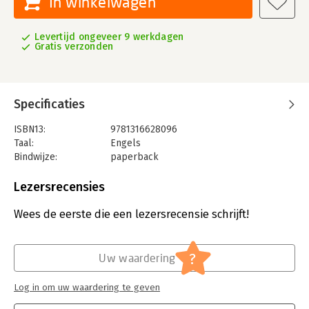
In winkelwagen
Levertijd ongeveer 9 werkdagen
Gratis verzonden
Specificaties
ISBN13:
9781316628096
Taal:
Engels
Bindwijze:
paperback
Uitgever:
Cambridge University Press
Druk:
2
Lezersrecensies
Verschijningsdatum:
27-7-2017
Wees de eerste die een lezersrecensie schrijft!
Hoofdrubriek:
Woordenboeken en taal
?
Uw waardering
Log in om uw waardering te geven