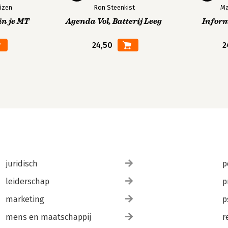
izen
Ron Steenkist
Ma
in je MT
Agenda Vol, Batterij Leeg
Infor
24,50
2
juridisch
p
leiderschap
p
marketing
p
mens en maatschappij
r