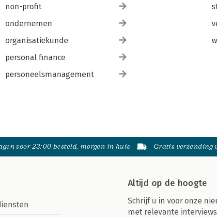
non-profit
s
ondernemen
v
organisatiekunde
w
personal finance
personeelsmanagement
gen voor 23:00 besteld, morgen in huis
Gratis verzending
Altijd op de hoogte
Schrijf u in voor onze nie
diensten
met relevante interviews