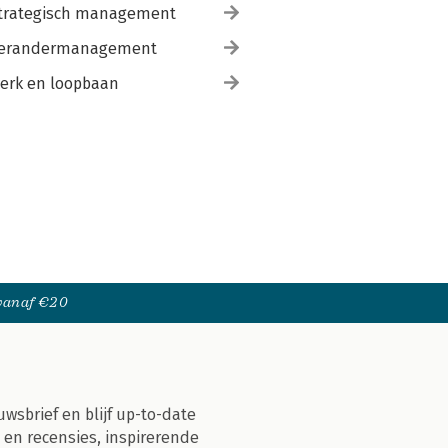
trategisch management
erandermanagement
erk en loopbaan
 vanaf €20
uwsbrief en blijf up-to-date
 en recensies, inspirerende