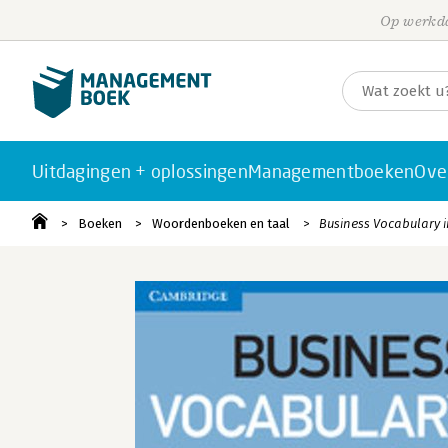
Op werkda
Uitdagingen + oplossingen
Managementboeken
Ove
Boeken
Woordenboeken en taal
Business Vocabulary 