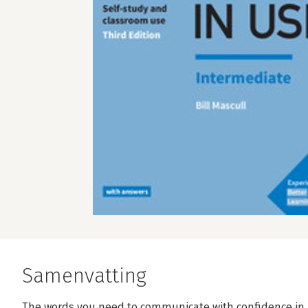
Samenvatting
The words you need to communicate with confidence in 