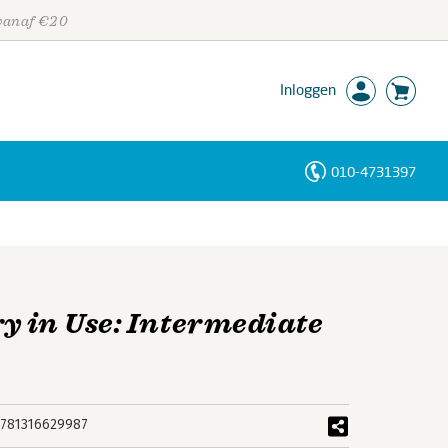
 vanaf €20
Inloggen
010-4731397
Personen
Trefwoorden
y in Use: Intermediate
781316629987