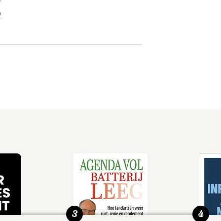
n
3
4