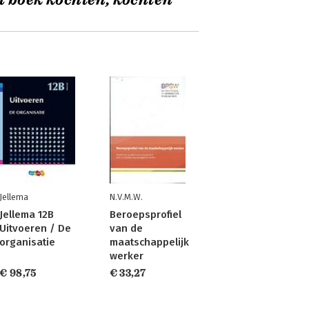
t boek kochten, kochten
Jellema
N.V.M.W.
Jellema 12B
Beroepsprofiel
Uitvoeren / De
van de
organisatie
maatschappelijk
werker
€ 98,75
€ 33,27