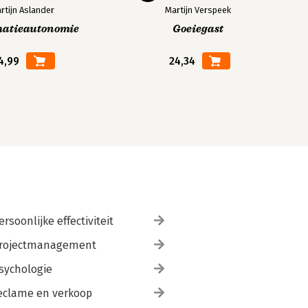
rtijn Aslander
Martijn Verspeek
matieautonomie
Goeiegast
4,99
24,34
ersoonlijke effectiviteit
rojectmanagement
sychologie
eclame en verkoop