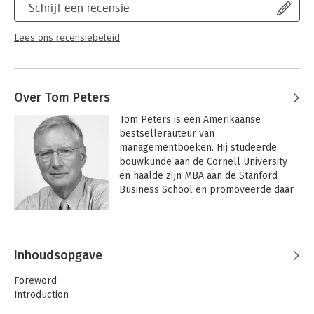
Schrijf een recensie
Lees ons recensiebeleid
Over Tom Peters
Tom Peters is een Amerikaanse 
bestsellerauteur van 
managementboeken. Hij studeerde 
bouwkunde aan de Cornell University 
en haalde zijn MBA aan de Stanford 
Business School en promoveerde daar 
ook. Peters werkte onder andere in het 
Witte Huis en bij McKinsey & Company. 
Andere boeken door Tom Peters
Hij werkt vanaf 1981 als zelfstandig 
consultant. In 1990 benoemde het 
Inhoudsopgave
British Department of Trade and 
Industry (DTI) hem tot 
Foreword
'kwaliteitsgoeroe'.
Introduction