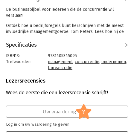
De businessbijbel voor iedereen die de concurrentie wil
verslaan!
Ontdek hoe u bedrijfsregels kunt herschrijven met de meest
invloedrijke managementgoeroe: Tom Peters. Lees hoe hij de
dood van bureaucratie voorspelt en waarom hij denkt dat
business 'cool' is. Ontwikkel strategieën om de concurrentie
Specificaties
voor te zijn en wordt een ondernemende organisatie, gedreven
door ideeën, één die individuen inspireert, zodat u bekend
ISBN13:
9781405345095
komt te staan als innovatief en hoogstaand.
Trefwoorden:
management
,
concurrentie
,
ondernemen
,
bureaucratie
Taal:
Engels
Bindwijze:
ingenaaid
Lezersrecensies
Aantal pagina's:
455
Uitgever:
DK
Wees de eerste die een lezersrecensie schrijft!
Druk:
1
Hoofdrubriek:
Algemeen management
?
Uw waardering
Log in om uw waardering te geven