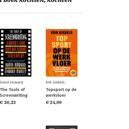
t boek kochten, kochten
David Howard
Erik Giebels
The Tools of
Topsport op de
Screenwriting
werkvloer
€ 26,23
€ 24,99