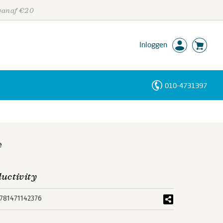
 vanaf €20
Inloggen
010-4731397
Personen
Trefwoorden
e
uctivity
781471142376