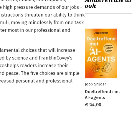
Anderen die di
ook
he high pressure demands of our jobs -
tractions threaten our ability to think
timuli, moving mindlessly from one task
tter most in our professional and
damental choices that will increase
ked by science and FranklinCovey's
iceshelps readers increase their
nd peace. The five choices are simple
ncreased personal and professional
Joop Snijder
Doeltreffend met
AI-agents
€ 24,95