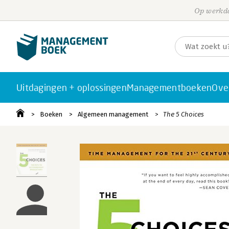
Op werkda
Uitdagingen + oplossingen
Managementboeken
Ove
Boeken
Algemeen management
The 5 Choices