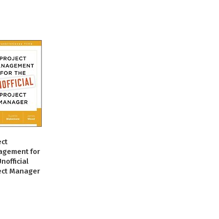
ect
gement for
nofficial
ect Manager