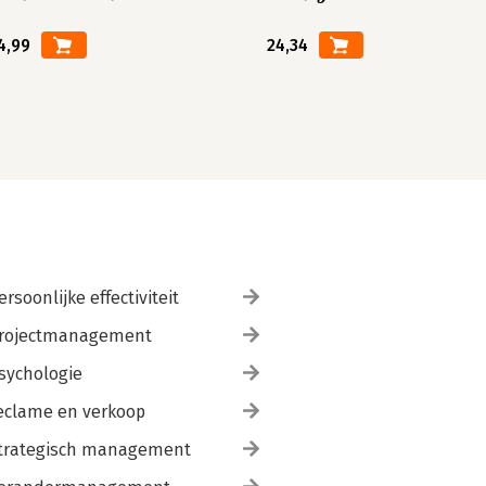
4,99
24,34
ersoonlijke effectiviteit
rojectmanagement
sychologie
eclame en verkoop
trategisch management