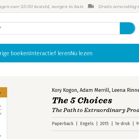
gen voor 23:00 besteld, morgen in huis
Gratis verzending
rige boeken
Interactief leren
Nu lezen
Kory Kogon
,
Adam Merrill
,
Leena Rinn
The 5 Choices
The Path to Extraordinary Prod
Paperback
Engels
2015
1e druk
9