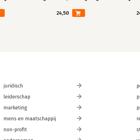
24,50
2
juridisch
p
leiderschap
p
marketing
p
mens en maatschappij
r
non-profit
s