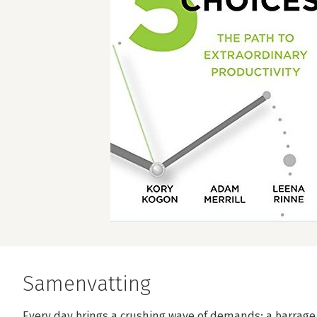
Samenvatting
Every day brings a crushing wave of demands: a barrage o