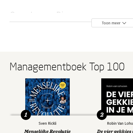
Over Leena Rinne
Toon meer
Leena Rinne is Vice President Consulting bij FranklinCov
Managementboek Top 100
Andere boeken door Leena Rinne
Bekijk alle boeken
1
2
Sven Rickli
Robin Van Lohu
Menselijke Revolutie
De vier gekkies 