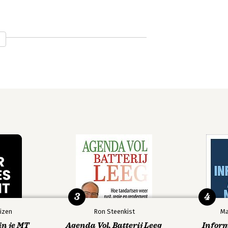
ey.
3
4
izen
Ron Steenkist
Ma
in je MT
Agenda Vol, Batterij Leeg
Infor