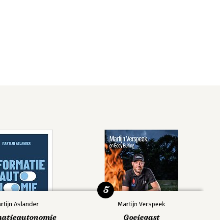
5
rtijn Aslander
Martijn Verspeek
matieautonomie
Goeiegast