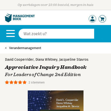
Op werkdagen voor 23:00 besteld, morgen in huis
Verandermanagement
David Cooperrider
,
Diana Whitney
,
Jacqueline Stavros
Appreciative Inquiry Handbook
For Leaders of Change 2nd Edition
2 stemmen