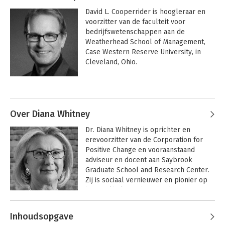
David L. Cooperrider is hoogleraar en 
voorzitter van de faculteit voor 
bedrijfswetenschappen aan de 
Weatherhead School of Management, 
Case Western Reserve University, in 
Cleveland, Ohio. 

 Hij was voorzitter van de afdeling voor 
Andere boeken door David
organisatieontwikkeling van de National 
Cooperrider
Academy of Management en hij heeft 
gedoceerd aan onder meer Harvard, 
Over Diana Whitney
Stanford, University of Chicago, de 
Dr. Diana Whitney is oprichter en 
Katholieke Universiteit Leuven in België, 
erevoorzitter van de Corporation for 
MIT, University of Michigan en 
Positive Change en vooraanstaand 
Cambridge. 

adviseur en docent aan Saybrook 
Graduate School and Research Center. 
 Hij is momenteel ook 
Zij is sociaal vernieuwer en pionier op 
faculteitsdirecteur van het Centrum 
het veelbelovende gebied van positieve 
voor Ondernemen voor het Welzijn van 
verandering in organisaties. 

de Wereld. In de visie van dat centrum 
Andere boeken door Diana Whitney
is duurzame waardecreatie onze 
Inhoudsopgave
Ze staat internationaal als consultant 
grootste opdracht in de 21ste eeuw.