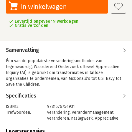
In winkelwagen
Levertijd ongeveer 9 werkdagen
Gratis verzonden
Samenvatting
Één van de populairste veranderingsmethodes van
tegenwoordig, Waarderend Onderzoek oftewel Appreciative
Inquiry (AI) is gebruikt om transformaties in talloze
organisaties te ondernemen, van McDonald's tot U.S. Navy tot
Save the Children.
Het principe van Appreciative Inquiry is eenvoudig: Elke
Specificaties
organisatie heeft zaken die succesvol zijn, essentieel en
efficiënt. Deze vormen de positieve kern en dienen in contact
ISBN13:
9781576754931
gebracht te worden met organisatorische visies, plannen, en
Trefwoorden:
verandering
,
verandermanagement
,
structuren en op die manier de energie verhogen en actie voor
veranderen
,
naslagwerk
,
Appreciative
verandering inspireren.
Inquiry (AI)
Deze tweede uitgave is uitgebreid herzien, bijgewerkt, met
Taal:
Engels
Lezersrecensies