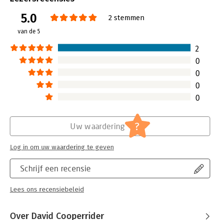
inbegrip van nieuwe gevallenanalyses, nieuwe hulpmiddelen
Bindwijze:
paperback
5.0
en supplementaire artikelen, een uitgebreide bibliografie en
Aantal pagina's:
454
2 stemmen
middellijst, en een volledig nieuw hoofdstuk over case
Uitgever:
Berrett Koehler
van de 5
toepassingen.
Druk:
1
Hoofdrubriek:
Verandermanagement
2
0
0
0
0
?
Uw waardering
Log in om uw waardering te geven
Schrijf een recensie
Lees ons recensiebeleid
Over David Cooperrider