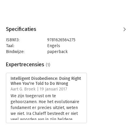
intelligent disobedience is called for, how to effectively
express opposition, and how to create a culture where, rather
than “just following orders,” citizens are educated and
encouraged to think about whether those orders make sense.
Specificaties
ISBN13:
9781626564275
Taal:
Engels
Bindwijze:
paperback
Aantal pagina's:
240
Uitgever:
Berrett-Koehler
Expertrecensies
(1)
Verschijningsdatum:
30-9-2024
Intelligent Disobedience: Doing Right
Hoofdrubriek:
Psychologie
When You're Told to Do Wrong
Aart G. Broek | 19 januari 2017
We zijn toegerust om te
gehoorzamen. Hoe het evolutionaire
fundament er precies uitziet, weten
we niet. Ira Chaleff besteedt er niet
veel woorden aan in zijn heldere
essay Intelligent disobedience.
Lees verder