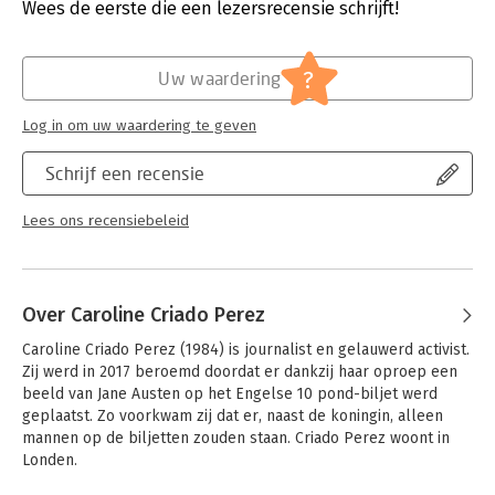
Wees de eerste die een lezersrecensie schrijft!
From government policy and medical research, to technology,
Hoofdrubriek:
Mens en maatschappij
workplaces, urban planning and the media, Invisible Women
reveals the biased data that excludes women.
?
Caroline Criado Perez brings together for the first time an
Uw waardering
impressive range of case studies, stories and new research
from across the world that illustrate the hidden ways in which
Log in om uw waardering te geven
women are forgotten, and the impact this has on their health
and well-being. In making the case for change, this powerful
Schrijf een recensie
and provocative book will make you see the world anew.
'HELL YES. This is one of those books that has the potential to
Lees ons recensiebeleid
change things – a monumental piece of research' Caitlin Moran
Over Caroline Criado Perez
Caroline Criado Perez (1984) is journalist en gelauwerd activist. 
Zij werd in 2017 beroemd doordat er dankzij haar oproep een 
beeld van Jane Austen op het Engelse 10 pond-biljet werd 
geplaatst. Zo voorkwam zij dat er, naast de koningin, alleen 
mannen op de biljetten zouden staan. Criado Perez woont in 
Londen.