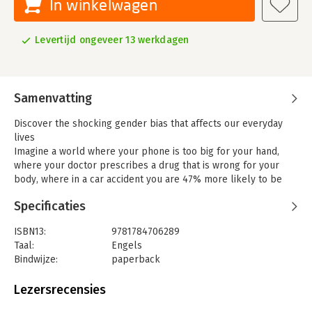
In winkelwagen
Levertijd ongeveer 13 werkdagen
Samenvatting
Discover the shocking gender bias that affects our everyday
lives
Imagine a world where your phone is too big for your hand,
where your doctor prescribes a drug that is wrong for your
body, where in a car accident you are 47% more likely to be
seriously injured, where every week the countless hours of
Specificaties
work you do are not recognised or valued.
If any of this sounds familiar, chances are that you're a woman.
ISBN13:
9781784706289
Invisible Women shows us how, in a world largely built for and
Taal:
Engels
by men, we are systematically ignoring half the population. It
Bindwijze:
paperback
exposes the gender data gap – a gap in our knowledge that is
Aantal pagina's:
432
at the root of perpetual, systemic discrimination against
Uitgever:
Vintage UK
Lezersrecensies
women, and that has created a pervasive but invisible bias with
Verschijningsdatum:
28-2-2020
a profound effect on women’s lives.