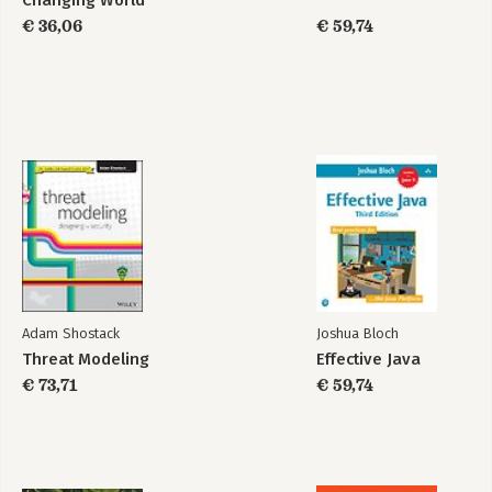
Changing World
Order
€ 36,06
€ 59,74
Adam Shostack
Joshua Bloch
Threat Modeling
Effective Java
€ 73,71
€ 59,74