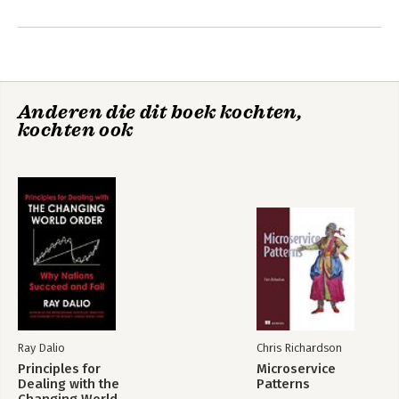
Andere boeken door Caroline
Criado Perez
Anderen die dit boek kochten,
kochten ook
Onzichtbare
Onzichtbare
vrouwen
vrouwen
Ray Dalio
Chris Richardson
Bekijk alle boeken
Principles for
Microservice
Dealing with the
Patterns