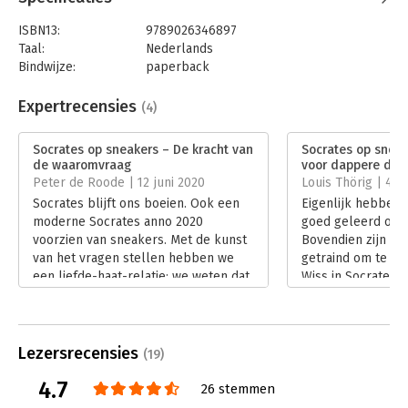
'Een prachtig én concreet boek!' - FrankWatching
ISBN13:
9789026346897
Taal:
Nederlands
'In Socrates op sneakers van Elke Wiss draait het ook om
Bindwijze:
paperback
nieuwsgierigheid en verwondering, alleen dan als belangrijke
Aantal pagina's:
256
eigenschappen om te ontwikkelen.' - Friesch Dagblad
Uitgever:
Ambo/Anthos Uitgevers
Expertrecensies
(4)
'Praktisch filosoof Elke Wiss vertelt wat we van Socrates
Druk:
50
kunnen leren over de kunst van een mooie woordenwisseling.'
Verschijningsdatum:
20-3-2020
Socrates op sneakers – De kracht van
Socrates op sneak
- de Volkskrant
de waaromvraag
voor dappere den
Hoofdrubriek:
Communicatie en media
Peter de Roode | 12 juni 2020
Louis Thörig | 4 m
Socrates blijft ons boeien. Ook een
Eigenlijk hebben
moderne Socrates anno 2020
goed geleerd om v
voorzien van sneakers. Met de kunst
Bovendien zijn w
van het vragen stellen hebben we
getraind om te lui
een liefde-haat-relatie: we weten dat
Wiss in Socrates 
we onszelf erin kunnen verbeteren
het stellen van g
maar tegelijkertijd zoeken we
aan te leren.
ingewikkeldere oplossingen. Elke
Lees verder
Wiss heeft met Socrates op sneakers
Lezersrecensies
(19)
een prettig leesbaar boek
4.7
geschreven waarin de lezer inzichten
26 stemmen
krijgt over ‘de vraag’ vanuit