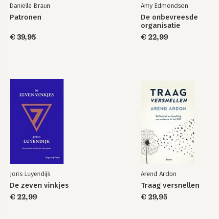
Danielle Braun
Amy Edmondson
Doorvragen: een stel-datvraag om het denken een zwieper te
Patronen
De onbevreesde
geven 237
organisatie
Laat je bevragen 240
€ 39,95
€ 22,99
Nawoord 249
Bibliografie 252
Joris Luyendijk
Arend Ardon
De zeven vinkjes
Traag versnellen
€ 22,99
€ 29,95