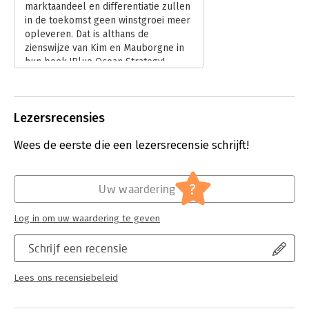
marktaandeel en differentiatie zullen
in de toekomst geen winstgroei meer
opleveren. Dat is althans de
zienswijze van Kim en Mauborgne in
hun boek 'Blue Ocean Strategy'.
Bedrijven moeten op zoek naar
blauwe oceanen. Volgens de auteurs
biedt dit boek een praktisch kader en
Lezersrecensies
analyse-instrument om systematisch
blauwe oceanen na te streven en te
Wees de eerste die een lezersrecensie schrijft!
veroveren.
Lees verder
?
Uw waardering
Log in om uw waardering te geven
Schrijf een recensie
Lees ons recensiebeleid