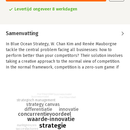
Levertijd ongeveer 8 werkdagen
Samenvatting
In Blue Ocean Strategy, W. Chan Kim and Renée Mauborgne
tackle the central problem facing all businesses: how to
perform better than your competitors? Their solution involves
taking a creative approach to the normal view of competition.
In the normal framework, competition is a zero-sum game: if
there are two companies competing for the same market, as
one does better, the other has to do worse. The authors’
creative leap is to suggest one can beat the competition by not
competing. Companies should avoid confronting competitors in
marktaandeel
businessmodel
crowded marketplaces, what they call “red oceans,” and
businessmodel
marktaandeel
strategisch management
instead seek out new markets, or “blue oceans.” Once the blue
strategy canvas
oceans have been identified, companies can get down to the
innovatie
differentiatie
concurrentievoordeel
task of creating unique products which exploit that market.
waarde-innovatie
Chan and Mauborgne argue, for example, that a wine company
strategie
might decide to start appealing to a group previously
marktgrenzen
succesfactoren