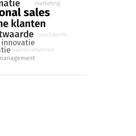
matie
marketing
onal sales
he klanten
ntwaarde
touchpoints
innovatie
tie
waardenetwerken
rmanagement