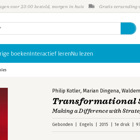
gen voor 23:00 besteld, morgen in huis
Gratis verzending
rige boeken
Interactief leren
Nu lezen
ales
Philip Kotler
,
Marian Dingena
,
Waldema
Transformational 
Making a Difference with Strat
Gebonden
Engels
2015
1e druk
9