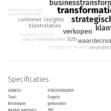
businesstransfor
transformati
moments of truth
waardenetwerken
strategisc
customer insights
klantrelaties
kla
verkopen
moments of truth
b2b
concurrentievoordeel
waardecrea
verande
strategische relaties
Specificaties
ISBN13:
9783319206059
Taal:
Engels
Bindwijze:
gebonden
Aantal pagina's:
185