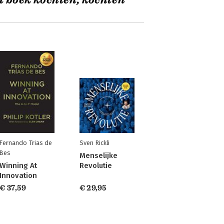
t boek kochten, kochten
Fernando Trias de
Sven Rickli
Bes
Menselijke
Winning At
Revolutie
Innovation
€ 37,59
€ 29,95