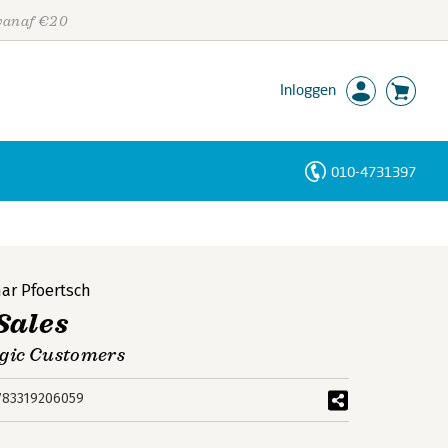
 vanaf €20
Inloggen
010-4731397
Personen
Trefwoorden
r Pfoertsch
Sales
egic Customers
783319206059