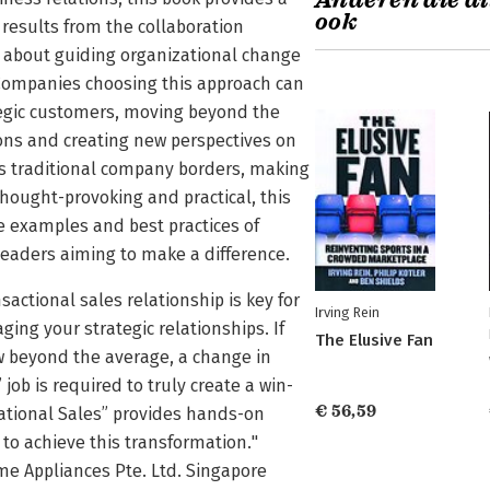
Anderen die di
ook
results from the collaboration
ll about guiding organizational change
. Companies choosing this approach can
tegic customers, moving beyond the
ons and creating new perspectives on
ss traditional company borders, making
thought-provoking and practical, this
e examples and best practices of
leaders aiming to make a difference.
actional sales relationship is key for
Irving Rein
ng your strategic relationships. If
The Elusive Fan
ow beyond the average, a change in
job is required to truly create a win-
€ 56,59
ational Sales” provides hands-on
to achieve this transformation."
me Appliances Pte. Ltd. Singapore