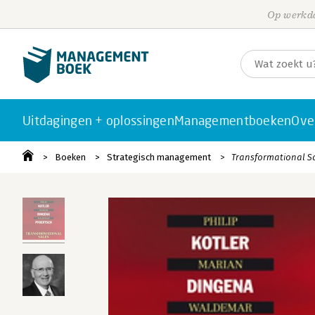
Op werkda
Uitdagingen + oplossingen
Managementboeken
Ove
Boeken
Strategisch management
Transformational S