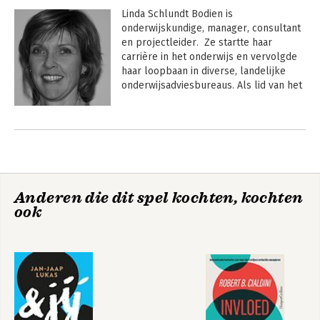
Linda Schlundt Bodien is 
onderwijskundige, manager, consultant 
en projectleider.  Ze startte haar 
carrière in het onderwijs en vervolgde 
haar loopbaan in diverse, landelijke 
onderwijsadviesbureaus. Als lid van het 
MT bij CINOP houdt zij zich bezig met 
dienstverlening op het snijvlak van 
onderwijs en arbeidsmarkt. In de 
afgelopen jaren heeft zij verschillende 
boekjes geschreven en educatieve 
teamspellen ontwikkeld ten behoeve 
van groei en ontwikkeling van 
Anderen die dit spel kochten, kochten
professionals.
ook