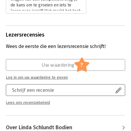
de kans om te groeien en iets te
leren over jezelf! Wat maakt het toch
zo moeilijk om een complimentje te
ontvangen en hoe kun je als gever
van een compliment, dit zo geven dat
Lezersrecensies
de ontvanger er iets mee kan? Het
'Dynamisch complimentenspel' helpt
Wees de eerste die een lezersrecensie schrijft!
je op weg.
Lees verder
?
Uw waardering
Log in om uw waardering te geven
Schrijf een recensie
Lees ons recensiebeleid
Over Linda Schlundt Bodien