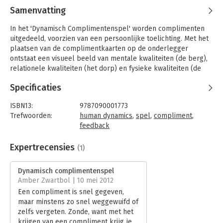
Samenvatting
In het 'Dynamisch Complimentenspel' worden complimenten
uitgedeeld, voorzien van een persoonlijke toelichting. Met het
plaatsen van de complimentkaarten op de onderlegger
ontstaat een visueel beeld van mentale kwaliteiten (de berg),
relationele kwaliteiten (het dorp) en fysieke kwaliteiten (de
akker).
Specificaties
Tijdens het spel vliegen de complimenten over tafel.
Spelenderwijs, in een prettige en veilige sfeer, bent u 'anders'
ISBN13:
9787090001773
met elkaar in gesprek. De persoonlijke toelichting zorgt voor
Trefwoorden:
human dynamics
,
spel
,
compliment
,
verdieping en waardevolle gespreksmomenten.
feedback
Taal:
Nederlands
Bindwijze:
spel (H)
Expertrecensies
(1)
Aantal pagina's:
4
Uitgever:
OnderwijsAdvies
Dynamisch complimentenspel
Druk:
1
Amber Zwartbol | 10 mei 2012
Verschijningsdatum:
26-9-2011
Een compliment is snel gegeven,
maar minstens zo snel weggewuifd of
Hoofdrubriek:
Persoonlijke effectiviteit
zelfs vergeten. Zonde, want met het
krijgen van een compliment krijg je